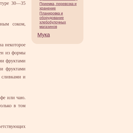
атуре 30—35
Приемка, перевозка и
хранение
Планировка и
оборудование
хлебобулочных
нным соком,
магазинов
Мука
на некоторое
рен из формы
ми фруктами
ми фруктами
х сливками и
офе или чаю.
только в том
етствующих