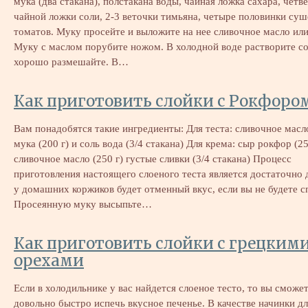
мука (два стакана), полстакана воды, чайная ложка сахара, четв
чайной ложки соли, 2-3 веточки тимьяна, четыре половинки су
томатов. Муку просейте и выложите на нее сливочное масло или
Муку с маслом порубите ножом. В холодной воде растворите со
хорошо размешайте. В…
Как приготовить слойки с Рокфоро
Вам понадобятся такие ингредиенты: Для теста: сливочное масло
мука (200 г) и соль вода (3/4 стакана) Для крема: сыр рокфор (25
сливочное масло (250 г) густые сливки (3/4 стакана) Процесс
приготовления настоящего слоеного теста является достаточно 
у домашних коржиков будет отменный вкус, если вы не будете с
Просеянную муку высыпьте…
Как приготовить слойки с грецким
орехами
Если в холодильнике у вас найдется слоеное тесто, то вы сможе
довольно быстро испечь вкусное печенье. В качестве начинки дл