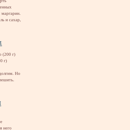
ерть
шенных
 маргарин.
ль и сахар,
м
 (200 г)
0 г)
долгим. Но
пешить.
и
те
я него