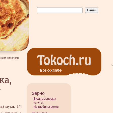
рным сиропом)
ка,
м
Зерно
Виды зерновых
культур
на) муки, 1/4
Из глубины веков