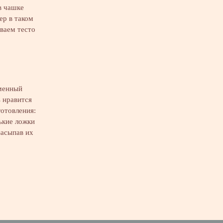
в чашке
ер в таком
ваем тесто
тменный
ь нравится
готовления:
ькие ложки
засыпав их