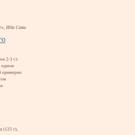
е», Ида Сави
го
ок 2-3 ст.
в одном
й примерно
том
 и
 (125 г),