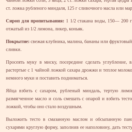
чайной ложки соли, 3 яйца, 2 ст. ложки сахара, тертая цедра 
ст. ложка рубленого миндаля, 125 г сливочного масла или ма
Сироп для пропитывания:
1 1/2 стакана воды, 150— 200 г 
отжатый из 1/2 лимона, ликер, коньяк.
Покрытие:
свежая клубника, малина, бананы или фруктовый
сливки.
Просеять муку в миску, посередине сделать углубление, 
растертые с 1 чайной ложкой сахара дрожжи и теплое молок
немного муки и поставить подниматься.
Яйца взбить с сахаром, рубленый миндаль, тертую лимо
размягченное масло и соль смешать с опарой и взбить тест
ложкой, чтобы оно стало воздушным.
Выложить тесто в смазанную маслом и обсыпанную па
сухарями круглую форму, заполнив ее наполовину, дать тест