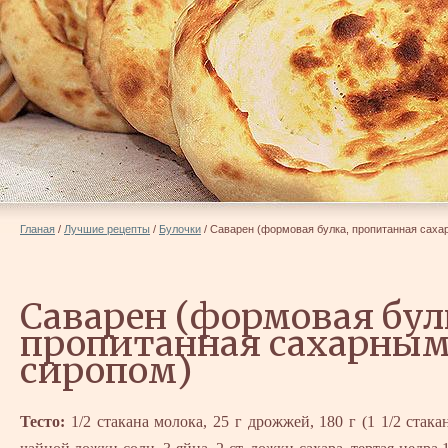
Гланая
/
Лучшие рецепты
/
Булочки
/
Саварен (формовая булка, пропитанная саха
Саварен (формовая бул
пропитанная сахарны
сиропом)
Тесто:
1/2 стакана молока, 25 г дрожжей, 180 г (1 1/2 стака