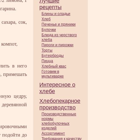
1/2 лимона, 1
Лучшие
рецепты
ргарина.
Блины и оладьи
Хлеб
сахара, сок,
Печенье и пряники
Булочки
Блюда из черствого
хлеба
 компот,
Пироги и пирожки
Торты
Бутерброды
Пицца
влить в него
Хлебный квас
Готовим в
о, примешать
мультиварке
Интересное о
хлебе
нную цедру,
Хлебопекарное
о деревянной
производство
Производственные
нормы
хлебобулочных
нировочными
изделий
Ассортимент
у подойти до
Требования к качеству