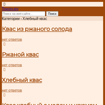
Токоч.ру
Категории ›
Хлебный квас
Квас из ржаного солода
нет ответов
Ржаной квас
нет ответов
Хлебный квас
нет ответов