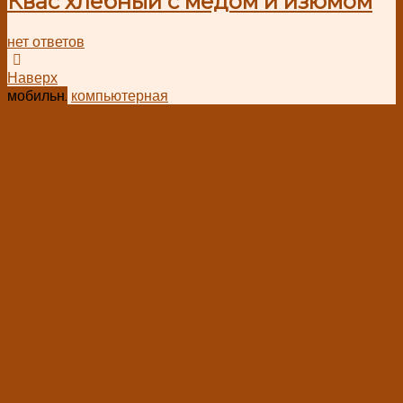
Квас хлебный с медом и изюмом
нет ответов
Наверх
мобильн.
компьютерная