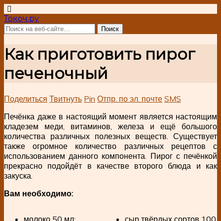
Токоч.ру
Как приготовить пирог
печеночный
Поделиться
Твитнуть
Pin
Отпр. по эл. почте
SMS
Печёнка даже в настоящий момент является настоящим
кладезем меди, витаминов, железа и ещё большого
количества различных полезных веществ. Существует
также огромное количество различных рецептов с
использованием данного компонента. Пирог с печёнкой
прекрасно подойдёт в качестве второго блюда и как
закуска.
Вам необходимо:
молоко 50 мл;
сыр твёрдых сортов 100