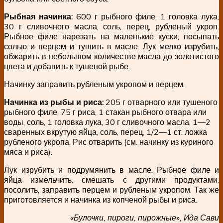
Рыбная начинка:
600 г рыбного филе, 1 головка лука,
30 г сливочного масла, соль, перец, рубленый укроп.
Рыбное филе нарезать на маленькие куски, посыпать
солью и перцем и тушить в масле. Лук мелко изрубить,
обжарить в небольшом количестве масла до золотистого
цвета и добавить к тушеной рыбе.
Начинку заправить рубленым укропом и перцем.
Начинка из рыбы и риса:
205 г отварного или тушеного
рыбного филе, 75 г риса, 1 стакан рыбного отвара или
воды, соль, 1 головка лука, 30 г сливочного масла, 1—2
сваренных вкрутую яйца, соль, перец, 1/2—1 ст. ложка
рубленого укропа. Рис отварить (см. начинку из куриного
мяса и риса).
Лук изрубить и подрумянить в масле. Рыбное филе и
яйца измельчить, смешать с другими продуктами,
посолить, заправить перцем и рубленым укропом. Так же
приготовляется и начинка из копченой рыбы и риса.
«Булочки, пироги, пирожные», Ида Сави