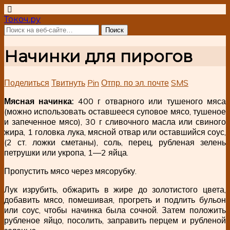
Токоч.ру
Начинки для пирогов
Поделиться
Твитнуть
Pin
Отпр. по эл. почте
SMS
Мясная начинка:
400 г отварного или тушеного мяса
(можно использовать оставшееся суповое мясо, тушеное
и запеченное мясо), 30 г сливочного масла или свиного
жира, 1 головка лука, мясной отвар или оставшийся соус,
(2 ст. ложки сметаны), соль, перец, рубленая зелень
петрушки или укропа, 1—2 яйца.
Пропустить мясо через мясорубку.
Лук изрубить, обжарить в жире до золотистого цвета,
добавить мясо, помешивая, прогреть и подлить бульон
или соус, чтобы начинка была сочной. Затем положить
рубленое яйцо, посолить, заправить перцем и рубленой