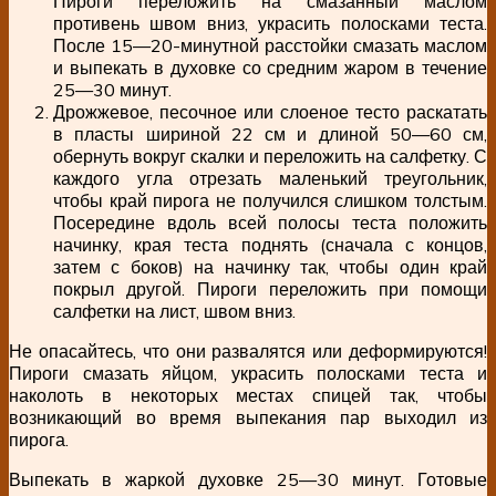
Пироги переложить на смазанный маслом
противень швом вниз, украсить полосками теста.
После 15—20-минутной расстойки смазать маслом
и выпекать в духовке со средним жаром в течение
25—30 минут.
Дрожжевое, песочное или слоеное тесто раскатать
в пласты шириной 22 см и длиной 50—60 см,
обернуть вокруг скалки и переложить на салфетку. С
каждого угла отрезать маленький треугольник,
чтобы край пирога не получился слишком толстым.
Посередине вдоль всей полосы теста положить
начинку, края теста поднять (сначала с концов,
затем с боков) на начинку так, чтобы один край
покрыл другой. Пироги переложить при помощи
салфетки на лист, швом вниз.
Не опасайтесь, что они развалятся или деформируются!
Пироги смазать яйцом, украсить полосками теста и
наколоть в некоторых местах спицей так, чтобы
возникающий во время выпекания пар выходил из
пирога.
Выпекать в жаркой духовке 25—30 минут. Готовые