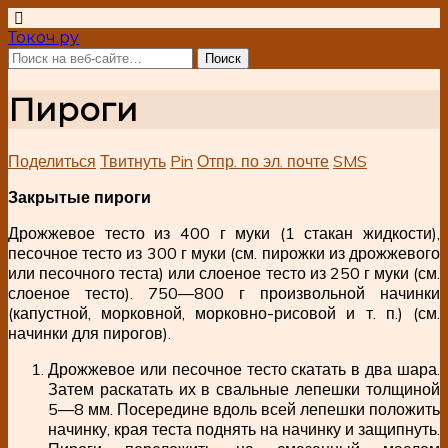
Токоч.ру
Пироги
Поделиться
Твитнуть
Pin
Отпр. по эл. почте
SMS
Закрытые пироги
Дрожжевое тесто из 400 г муки (1 стакан жидкости),
песочное тесто из 300 г муки (см. пирожки из дрожжевого
или песочного теста) или слоеное тесто из 250 г муки (см.
слоеное тесто). 750—800 г произвольной начинки
(капустной, морковной, морковно-рисовой и т. п.) (см.
начинки для пирогов).
Дрожжевое или песочное тесто скатать в два шара.
Затем раскатать их в свальные лепешки толщиной
5—8 мм. Посередине вдоль всей лепешки положить
начинку, края теста поднять на начинку и защипнуть.