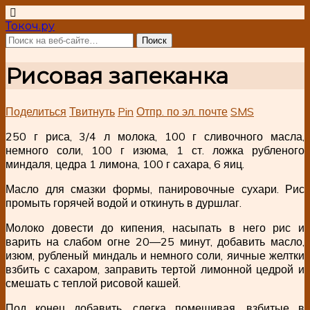
Токоч.ру
Рисовая запеканка
Поделиться
Твитнуть
Pin
Отпр. по эл. почте
SMS
250 г риса, 3/4 л молока, 100 г сливочного масла,
немного соли, 100 г изюма, 1 ст. ложка рубленого
миндаля, цедра 1 лимона, 100 г сахара, 6 яиц.
Масло для смазки формы, панировочные сухари. Рис
промыть горячей водой и откинуть в дуршлаг.
Молоко довести до кипения, насыпать в него рис и
варить на слабом огне 20—25 минут, добавить масло,
изюм, рубленый миндаль и немного соли, яичные желтки
взбить с сахаром, заправить тертой лимонной цедрой и
смешать с теплой рисовой кашей.
Под конец добавить, слегка помешивая, взбитые в