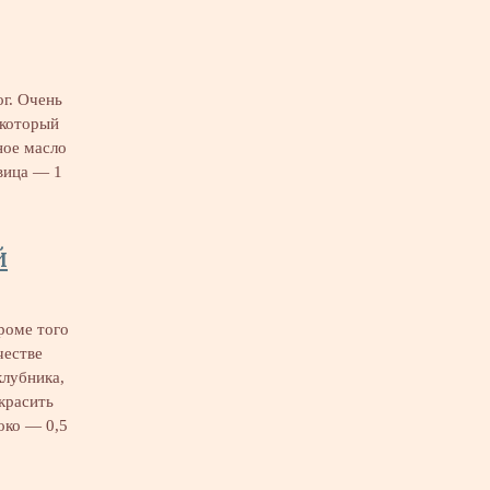
г. Очень
 который
ное масло
овица — 1
й
роме того
честве
клубника,
красить
око — 0,5