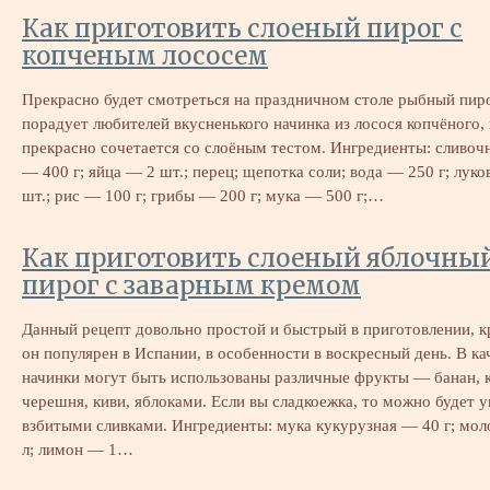
Как приготовить слоеный пирог с
копченым лососем
Прекрасно будет смотреться на праздничном столе рыбный пиро
порадует любителей вкусненького начинка из лосося копчёного,
прекрасно сочетается со слоёным тестом. Ингредиенты: сливоч
— 400 г; яйца — 2 шт.; перец; щепотка соли; вода — 250 г; лук
шт.; рис — 100 г; грибы — 200 г; мука — 500 г;…
Как приготовить слоеный яблочны
пирог с заварным кремом
Данный рецепт довольно простой и быстрый в приготовлении, к
он популярен в Испании, в особенности в воскресный день. В ка
начинки могут быть использованы различные фрукты — банан, 
черешня, киви, яблоками. Если вы сладкоежка, то можно будет у
взбитыми сливками. Ингредиенты: мука кукурузная — 40 г; мол
л; лимон — 1…