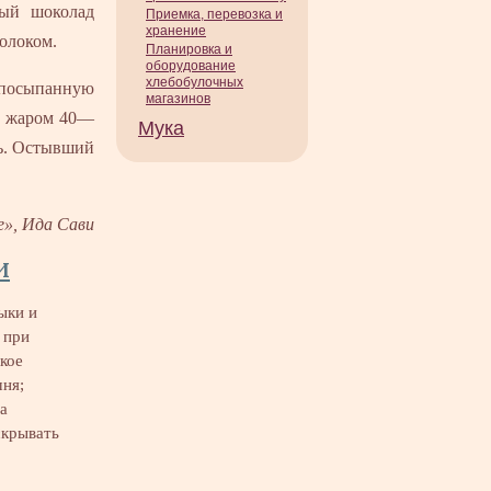
тый шоколад
Приемка, перевозка и
хранение
олоком.
Планировка и
оборудование
хлебобулочных
осыпанную
магазинов
м жаром 40—
Мука
ть. Остывший
е», Ида Сави
и
ыки и
 при
дкое
шня;
а
скрывать