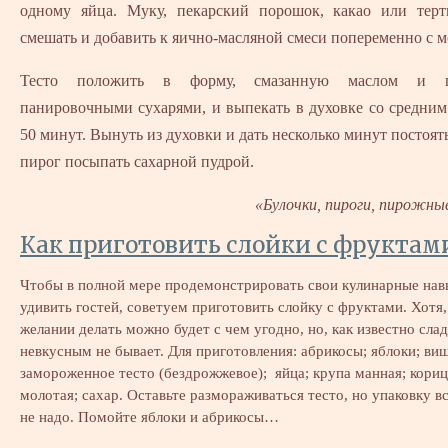
одному яйца. Муку, пекарский порошок, какао или тер
смешать и добавить к яично-масляной смеси попеременно с м
Тесто положить в форму, смазанную маслом и п
панировочными сухарями, и выпекать в духовке со средни
50 минут. Вынуть из духовки и дать несколько минут постоя
пирог посыпать сахарной пудрой.
«Булочки, пироги, пирожны
Как приготовить слойки с фруктам
Чтобы в полной мере продемонстрировать свои кулинарные нав
удивить гостей, советуем приготовить слойку с фруктами. Хотя,
желании делать можно будет с чем угодно, но, как известно сла
невкусным не бывает. Для приготовления: абрикосы; яблоки; ви
замороженное тесто (бездрожжевое); яйца; крупа манная; кориц
молотая; сахар. Оставьте размораживаться тесто, но упаковку в
не надо. Помойте яблоки и абрикосы…