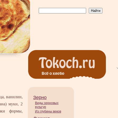
ца, ванилин,
Зерно
Виды зерновых
ана) муки, 2
культур
зки формы,
Из глубины веков