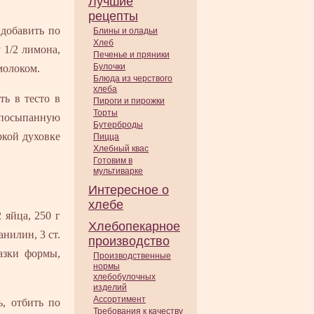
Лучшие
рецепты
 добавить по
Блины и оладьи
Хлеб
 1/2 лимона,
Печенье и пряники
Булочки
молоком.
Блюда из черствого
хлеба
ь в тесто в
Пироги и пирожки
Торты
 посыпанную
Бутерброды
кой духовке
Пицца
Хлебный квас
Готовим в
мультиварке
Интересное о
хлебе
 яйца, 250 г
Хлебопекарное
анилин, 3 ст.
производство
азки формы,
Производственные
нормы
хлебобулочных
изделий
Ассортимент
ь, отбить по
Требования к качеству