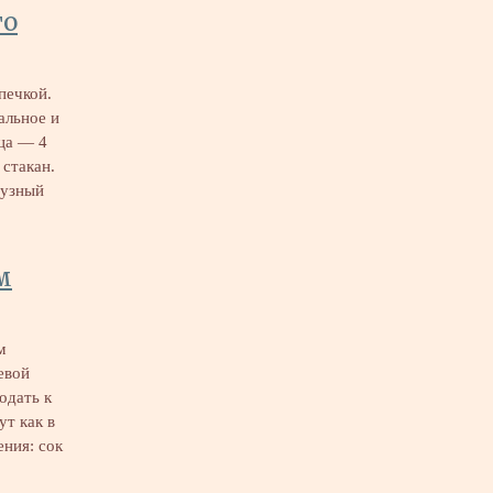
го
печкой.
альное и
йца — 4
 стакан.
рузный
м
м
евой
одать к
ут как в
ения: сок