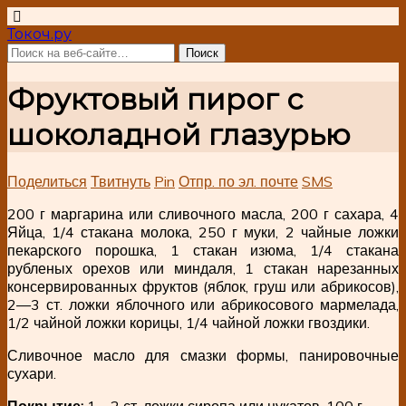
Токоч.ру
Фруктовый пирог с
шоколадной глазурью
Поделиться
Твитнуть
Pin
Отпр. по эл. почте
SMS
200 г маргарина или сливочного масла, 200 г сахара, 4
Яйца, 1/4 стакана молока, 250 г муки, 2 чайные ложки
пекарского порошка, 1 стакан изюма, 1/4 стакана
рубленых орехов или миндаля, 1 стакан нарезанных
консервированных фруктов (яблок, груш или абрикосов),
2—3 ст. ложки яблочного или абрикосового мармелада,
1/2 чайной ложки корицы, 1/4 чайной ложки гвоздики.
Сливочное масло для смазки формы, панировочные
сухари.
Покрытие:
1—2 ст. ложки сиропа или цукатов, 100 г