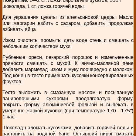
шоколада, 1 ст. ложка горячей воды.
Для украшения цукаты из апельсиновой цедры. Масло
или маргарин взбить с сахаром, добавить, продолжая
взбивать, яйца.
Изюм очистить, промыть, дать воде стечь и смешать с
небольшим количеством муки.
Рубленые орехи, пекарский порошок и измельченные
пряности смешать с мукой. К яично-масляной пене
добавить мармелад, изюм и муку поочередно с молоком.
Под конец в тесто примешать кусочки консервированных
фруктов.
Тесто выложить в смазанную маслом и посыпанную
панировочными сухарями продолговатую форму,
покрыть форму алюминиевой фольгой и выпекать в
умеренно жаркой духовке (при температуре 170—175°)
1 час.
Шоколад наломать кусочками, добавить горячей воды и
растопить на водяной бане. Остывший пирог смазать