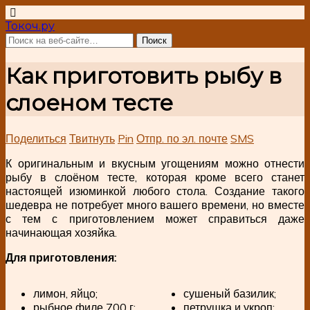
Токоч.ру
Как приготовить рыбу в
слоеном тесте
Поделиться
Твитнуть
Pin
Отпр. по эл. почте
SMS
К оригинальным и вкусным угощениям можно отнести
рыбу в слоёном тесте, которая кроме всего станет
настоящей изюминкой любого стола. Создание такого
шедевра не потребует много вашего времени, но вместе
с тем с приготовлением может справиться даже
начинающая хозяйка.
Для приготовления:
лимон, яйцо;
сушеный базилик;
рыбное филе 700 г;
петрушка и укроп;