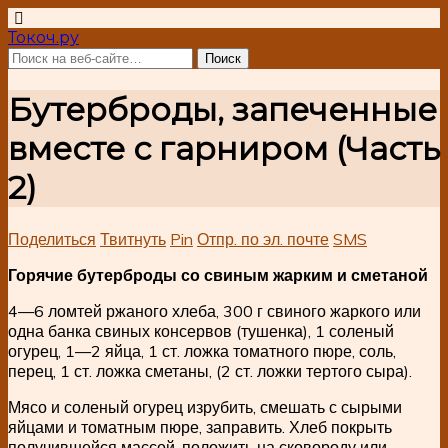
Токоч.ру
Бутерброды, запеченные
вместе с гарниром (Часть
2)
Поделиться
Твитнуть
Pin
Отпр. по эл. почте
SMS
Горячие бутерброды со свиным жарким и сметаной
4—6 ломтей ржаного хлеба, 300 г свиного жаркого или
одна банка свиных консервов (тушенка), 1 соленый
огурец, 1—2 яйца, 1 ст. ложка томатного пюре, соль,
перец, 1 ст. ложка сметаны, (2 ст. ложки тертого сыра).
Мясо и соленый огурец изрубить, смешать с сырыми
яйцами и томатным пюре, заправить. Хлеб покрыть
получившейся массой, положить на сковороду или