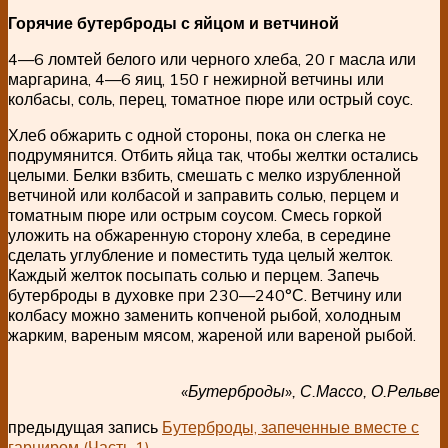
Горячие бутерброды с яйцом и ветчиной
4—6 ломтей белого или черного хлеба, 20 г масла или
маргарина, 4—6 яиц, 150 г нежирной ветчины или
колбасы, соль, перец, томатное пюре или острый соус.
Хлеб обжарить с одной стороны, пока он слегка не
подрумянится. Отбить яйца так, чтобы желтки остались
целыми. Белки взбить, смешать с мелко изрубленной
ветчиной или колбасой и заправить солью, перцем и
томатным пюре или острым соусом. Смесь горкой
уложить на обжаренную сторону хлеба, в середине
сделать углубление и поместить туда целый желток.
Каждый желток посыпать солью и перцем. Запечь
бутерброды в духовке при 230—240°С. Ветчину или
колбасу можно заменить копченой рыбой, холодным
жарким, вареным мясом, жареной или вареной рыбой.
«Бутерброды», С.Массо, О.Рельве
предыдущая запись
Бутерброды, запеченные вместе с
гарниром (Часть 1)