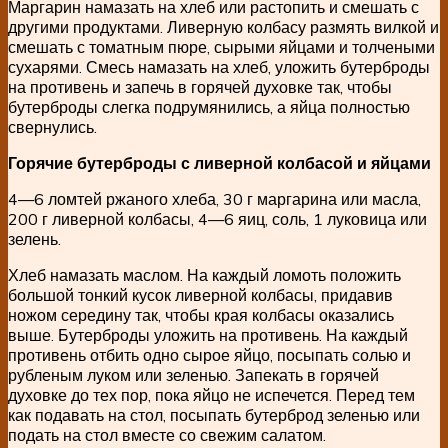
Маргарин намазать на хлеб или растопить и смешать с
другими продуктами. Ливерную колбасу размять вилкой и
смешать с томатным пюре, сырыми яйцами и толчеными
сухарями. Смесь намазать на хлеб, уложить бутерброды
на противень и запечь в горячей духовке так, чтобы
бутерброды слегка подрумянились, а яйца полностью
свернулись.
Горячие бутерброды с ливерной колбасой и яйцами
4—6 ломтей ржаного хлеба, 30 г маргарина или масла,
200 г ливерной колбасы, 4—6 яиц, соль, 1 луковица или
зелень.
Хлеб намазать маслом. На каждый ломоть положить
большой тонкий кусок ливерной колбасы, придавив
ножом середину так, чтобы края колбасы оказались
выше. Бутерброды уложить на противень. На каждый
противень отбить одно сырое яйцо, посыпать солью и
рубленым луком или зеленью. Запекать в горячей
духовке до тех пор, пока яйцо не испечется. Перед тем
как подавать на стол, посыпать бутерброд зеленью или
подать на стол вместе со свежим салатом.