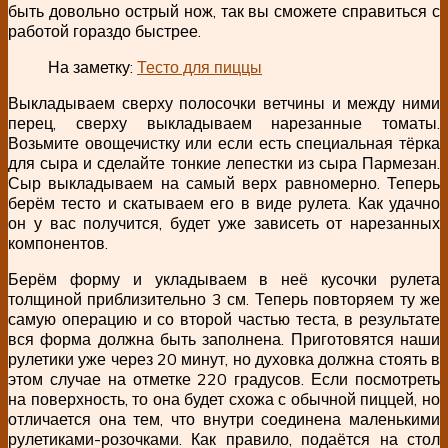
быть довольно острый нож, так вы сможете справиться с
работой гораздо быстрее.
На заметку:
Тесто для пиццы
Выкладываем сверху полосочки ветчины и между ними
перец, сверху выкладываем нарезанные томаты.
Возьмите овощечистку или если есть специальная тёрка
для сыра и сделайте тонкие лепестки из сыра Пармезан.
Сыр выкладываем на самый верх равномерно. Теперь
берём тесто и скатываем его в виде рулета. Как удачно
он у вас получится, будет уже зависеть от нарезанных
компонентов.
Берём форму и укладываем в неё кусочки рулета
толщиной приблизительно 3 см. Теперь повторяем ту же
самую операцию и со второй частью теста, в результате
вся форма должна быть заполнена. Приготовятся наши
рулетики уже через 20 минут, но духовка должна стоять в
этом случае на отметке 220 градусов. Если посмотреть
на поверхность, то она будет схожа с обычной пиццей, но
отличается она тем, что внутри соединена маленькими
рулетиками-розочками. Как правило, подаётся на стол