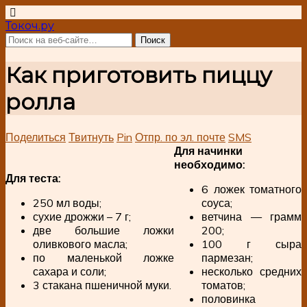
Токоч.ру
Как приготовить пиццу
ролла
Поделиться
Твитнуть
Pin
Отпр. по эл. почте
SMS
Для начинки
необходимо:
Для теста:
6 ложек томатного
250 мл воды;
соуса;
сухие дрожжи – 7 г;
ветчина — грамм
две большие ложки
200;
оливкового масла;
100 г сыра
по маленькой ложке
пармезан;
сахара и соли;
несколько средних
3 стакана пшеничной муки.
томатов;
половинка