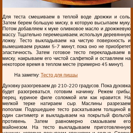
Для теста смешиваем в теплой воде дрожжи и соль.
Затем берем большую миску, в которую высыпаем муку.
Потом добавляем к муке оливковое масло и дрожжевую
массу. Тщательно перемешиваем, используя деревянную
ложку. Тесто выкладываем на чистую поверхность и
вымешиваем руками 5-7 минут, пока оно не приобретет
эластичность. Затем готовое тесто перекладываем в
миску, накрываем его чистой салфеткой и оставляем на
некоторое время в теплом месте (примерно 45 минут).
На заметку:
Тесто для пиццы
Духовку разогреваем до 210-220 градусов. Пока духовка
будет разогреваться, готовим начинку. Режем грибы,
перец, куриное филе соломкой или как нравится. На
мелкой терке натираем сыр. Маслины разрезаем
пополам. Подошедшее тесто раскатываем толщиной в
один сантиметр и выкладываем на покрытый фольгой
противень. Затем равномерно смазываем его
майонезом. На тесто выкладываем приготовленную
начинку, которую посыпаем специями и солью. Сверху