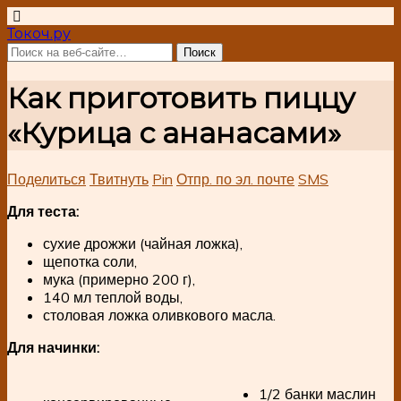
Токоч.ру
Как приготовить пиццу
«Курица с ананасами»
Поделиться
Твитнуть
Pin
Отпр. по эл. почте
SMS
Для теста:
сухие дрожжи (чайная ложка),
щепотка соли,
мука (примерно 200 г),
140 мл теплой воды,
столовая ложка оливкового масла.
Для начинки:
1/2 банки маслин