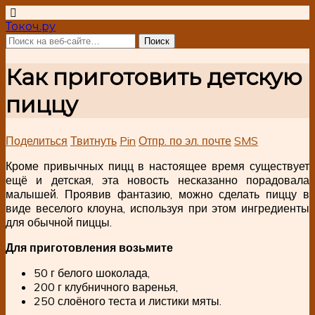
Токоч.ру
Как приготовить детскую
пиццу
Поделиться
Твитнуть
Pin
Отпр. по эл. почте
SMS
Кроме привычных пицц в настоящее время существует
ещё и детская, эта новость несказанно порадовала
малышей. Проявив фантазию, можно сделать пиццу в
виде веселого клоуна, используя при этом ингредиенты
для обычной пиццы.
Для приготовления возьмите
50 г белого шоколада,
200 г клубничного варенья,
250 слоёного теста и листики мяты.