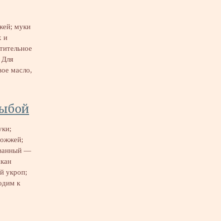
жей; муки
х и
стительное
 Для
вое масло,
рыбой
уки;
рожжей;
ованный —
акан
й укроп;
одим к