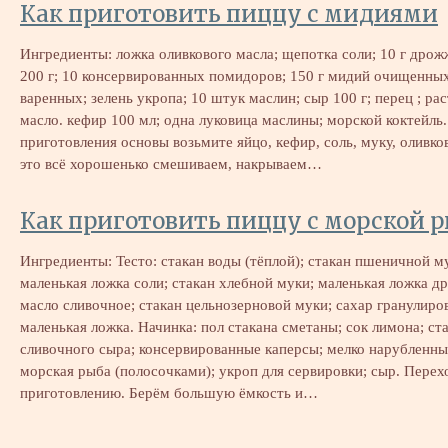
Как приготовить пиццу с мидиями
Ингредиенты: ложка оливкового масла; щепотка соли; 10 г дрож
200 г; 10 консервированных помидоров; 150 г мидий очищенны
варенных; зелень укропа; 10 штук маслин; сыр 100 г; перец ; ра
масло. кефир 100 мл; одна луковица маслины; морской коктейль.
приготовления основы возьмите яйцо, кефир, соль, муку, оливко
это всё хорошенько смешиваем, накрываем…
Как приготовить пиццу с морской 
Ингредиенты: Тесто: стакан воды (тёплой); стакан пшеничной м
маленькая ложка соли; стакан хлебной муки; маленькая ложка д
масло сливочное; стакан цельнозерновой муки; сахар гранулир
маленькая ложка. Начинка: пол стакана сметаны; сок лимона; ст
сливочного сыра; консервированные каперсы; мелко нарубленны
морская рыба (полосочками); укроп для сервировки; сыр. Перех
приготовлению. Берём большую ёмкость и…