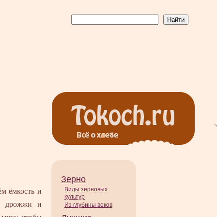
Зерно
Виды зерновых
ём ёмкость и
культур
им дрожжи и
Из глубины веков