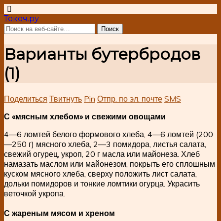
Токоч.ру
Варианты бутербродов
(1)
Поделиться
Твитнуть
Pin
Отпр. по эл. почте
SMS
С «мясным хлебом» и свежими овощами
4—6 ломтей белого формового хлеба, 4—6 ломтей (200
—250 г) мясного хлеба, 2—3 помидора, листья салата,
свежий огурец, укроп, 20 г масла или майонеза. Хлеб
намазать маслом или майонезом, покрыть его сплошным
куском мясного хлеба, сверху положить лист салата,
дольки помидоров и тонкие ломтики огурца. Украсить
веточкой укропа.
С жареным мясом и хреном