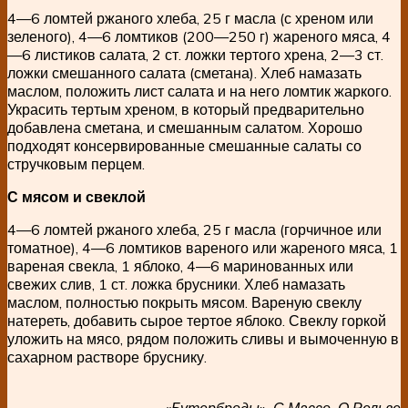
4—6 ломтей ржаного хлеба, 25 г масла (с хреном или
зеленого), 4—6 ломтиков (200—250 г) жареного мяса, 4
—6 листиков салата, 2 ст. ложки тертого хрена, 2—3 ст.
ложки смешанного салата (сметана). Хлеб намазать
маслом, положить лист салата и на него ломтик жаркого.
Украсить тертым хреном, в который предварительно
добавлена сметана, и смешанным салатом. Хорошо
подходят консервированные смешанные салаты со
стручковым перцем.
С мясом и свеклой
4—6 ломтей ржаного хлеба, 25 г масла (горчичное или
томатное), 4—6 ломтиков вареного или жареного мяса, 1
вареная свекла, 1 яблоко, 4—6 маринованных или
свежих слив, 1 ст. ложка брусники. Хлеб намазать
маслом, полностью покрыть мясом. Вареную свеклу
натереть, добавить сырое тертое яблоко. Свеклу горкой
уложить на мясо, рядом положить сливы и вымоченную в
сахарном растворе бруснику.
«Бутерброды», С.Массо, О.Рельве