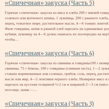
«Спичечная» закуска (Часть 5)
Горячая «спичечная» закуска из мяса и хлеба 200 г мягкой говяд
соленого или копченого шпика, 1 луковица, 200 г ржаного хлеба,
перец, томатное пюре, растительное масло, 4—6 тонких ломтей 
Филе говядины, шпик и ржаной хлеб нарезать на одинаковых ра
кубики, луковицу на 4—6 долек; нанизать их поочередно на верт
чтобы…
«Спичечная» закуска (Часть 4)
Горячая «спичечная» закуска из свинины и говядины100 г нежи
свинины, 75 г бекона, 100 г говядины (спинная часть), 1—2 луко
стакана маринованных или соленых, грибов, соль, перец, растит
масло или жир, 4—5 ломтиков черного хлеба. Нежирное мясо и
нарезать на кусочки толщиной ½-2 см и шириной 2—3 см (мяс
потолще, шпик —…
«Спичечная» закуска (Часть 3)