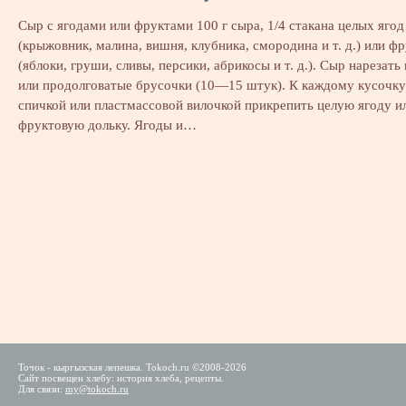
Сыр с ягодами или фруктами 100 г сыра, 1/4 стакана целых ягод
(крыжовник, малина, вишня, клубника, смородина и т. д.) или ф
(яблоки, груши, сливы, персики, абрикосы и т. д.). Сыр нарезать
или продолговатые брусочки (10—15 штук). К каждому кусочку
спичкой или пластмассовой вилочкой прикрепить целую ягоду и
фруктовую дольку. Ягоды и…
Точок - кыргызская лепешка. Tokoch.ru ©2008-2026
Сайт посвещен хлебу: история хлеба, рецепты.
Для связи:
my@tokoch.ru