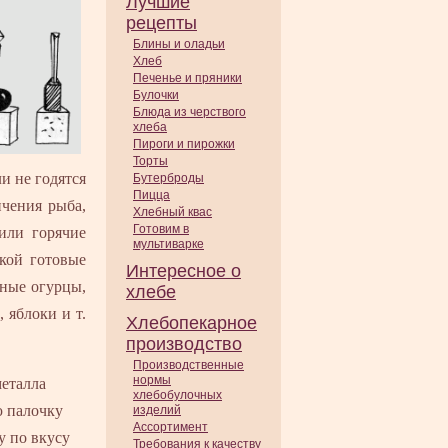
Лучшие
рецепты
Блины и оладьи
Хлеб
Печенье и пряники
Булочки
Блюда из черствого
хлеба
Пироги и пирожки
Торты
и не годятся
Бутерброды
Пицца
пчения рыба,
Хлебный квас
Готовим в
или горячие
мультиварке
чкой готовые
Интересное о
еные огурцы,
хлебе
 яблоки и т.
Хлебопекарное
производство
Производственные
нормы
металла
хлебобулочных
ю палочку
изделий
Ассортимент
у по вкусу
Требования к качеству