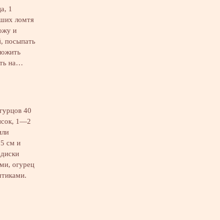
а, 1
ьших ломтя
ожу и
, посыпать
ложить
ать на…
огурцов 40
исок, 1—2
или
5 см и
едиски
ми, огурец
мтиками.