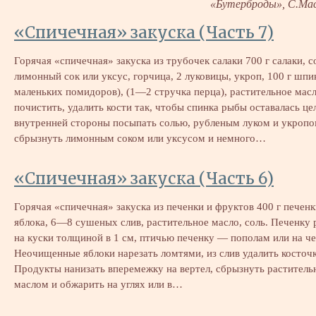
«Бутерброды», С.Мас
«Спичечная» закуска (Часть 7)
Горячая «спичечная» закуска из трубочек салаки 700 г салаки, с
лимонный сок или уксус, горчица, 2 луковицы, укроп, 100 г шпи
маленьких помидоров), (1—2 стручка перца), растительное масл
почистить, удалить кости так, чтобы спинка рыбы оставалась це
внутренней стороны посыпать солью, рубленым луком и укропо
сбрызнуть лимонным соком или уксусом и немного…
«Спичечная» закуска (Часть 6)
Горячая «спичечная» закуска из печенки и фруктов 400 г печен
яблока, 6—8 сушеных слив, растительное масло, соль. Печенку 
на куски толщиной в 1 см, птичью печенку — пополам или на че
Неочищенные яблоки нарезать ломтями, из слив удалить косточк
Продукты нанизать вперемежку на вертел, сбрызнуть растител
маслом и обжарить на углях или в…