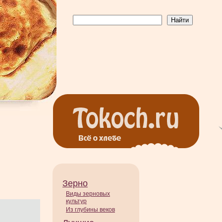
Зерно
Виды зерновых
культур
Из глубины веков