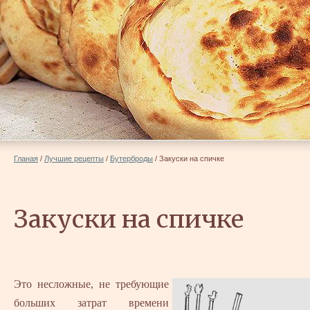
Гланая
/
Лучшие рецепты
/
Бутерброды
/
Закуски на спичке
Закуски на спичке
Это несложные, не требующие
больших затрат времени