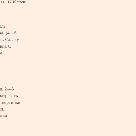
со, О.Рельве
оль,
ка, (4—6
о. Салаку
лой. С
м,
ки, 2—3
разрезать
твертинки.
и.
ьным