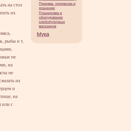
Приемка, перевозка и
ать на стол
хранение
епить их
Планировка и
оборудование
хлебобулочных
магазинов
мяса,
Мука
к, рыбы и т.
ицами,
совые не
ми, на
кты не
смазать их
ерцем и
спице, на
 или с