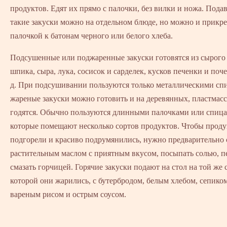
продуктов. Едят их прямо с палочки, без вилки и ножа. Подав
такие закуски можно на отдельном блюде, но можно и прикр
палочкой к батонам черного или белого хлеба.
Подсушенные или поджаренные закуски готовятся из сырого 
шпика, сыра, лука, сосисок и сарделек, кусков печенки и поче
д. При подсушивании пользуются только металлическими сп
жареные закуски можно готовить и на деревянных, пластмас
годятся. Обычно пользуются длинными палочками или спица
которые помещают несколько сортов продуктов. Чтобы проду
подгорели и красиво подрумянились, нужно предварительно 
растительным маслом с приятным вкусом, посыпать солью, п
смазать горчицей. Горячие закуски подают на стол на той же 
которой они жарились, с бутербродом, белым хлебом, сепиком
вареным рисом и острым соусом.