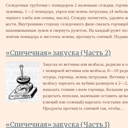
Селедочные трубочки с помидором 2 маленькие селедки, горчиц
луковица, 1—2 помидора, укроп или зелень петрушки, (4 небол
черного хлеба или сепика, масло). Селедку почистить, удалить к
кости. Внутреннюю сторону селедочного филе смазать горчицей
нашинкованным луком и свернуть рулетом. На каждый рулет по
ломтик помидора и листочек зелени, проткнуть спичкой. Подав
«Спичечная» закуска (Часть 2)
Закуска из ветчины или колбасы, редиски и 
г нежирной ветчины или колбасы, 8—10 ред
огурца, горчица, зелень петрушки. Ветчину 
колбасу нарезать на кубики размером в 2—2,
намазать тонким слоем горчицы. Большие р
разрезать пополам, маленькие оставить целы
(свежий или соленый) нарезать толстыми ло
Продукты проткнуть спичкой так, чтобы…
«Спичечная» закуска (Часть 1)