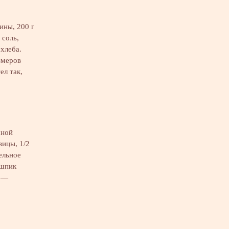
ины, 200 г
 соль,
хлеба.
змеров
ел так,
рной
вицы, 1/2
ельное
 шпик
о —