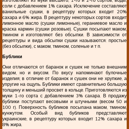
соли с добавлением 1% сахара. Исключение составляют
ванильные сушки, в рецептуру которых входит 20%
сахара и 6% жира. В рецептуру некоторых сортов входит
лимонное масло (сушки лимонные), гераниевое масло и
краска кармин (сушки розовые). Сушки посыпают маком,
тмином и изготовляют без обсыпки. В зависимости от
рецептуры и вида обсыпки сушки называются: простые
(без обсыпки), с маком, тмином, соленые и т п.
Бублики
Они отличаются от баранок и сушек не только внешним
видом, но и вкусом. По вкусу напоминают булочные
изделия; в отличие от баранок и сушек они не хрупкие, а
упругие на ощупь. Бублики имеют сравнительно большую
толщину и меньший просвет в кольце. Приготовляются из
муки 1-го сорта с добавлением 3% сахара. В продажу
бублики поступают весовыми и штучными (весом 50 и
100 г). Поверхность бубликов посыпана маком, тмином,
кунжутом. Особый вид бубликов представляют
украинские, в рецептуру которых входит 12% сахара и
8% жира.