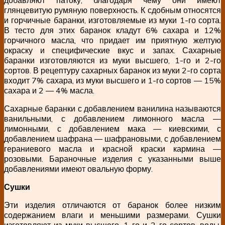
глянцевитую румяную поверхность. К сдобным относятся
и горчичные баранки, изготовляемые из муки 1-го сорта.
В тесто для этих баранок кладут 6% сахара и 12%
горчичного масла, что придает им приятную желтую
окраску и специфические вкус и запах. Сахарные
баранки изготовляются из муки высшего, 1-го и 2-го
сортов. В рецептуру сахарных баранок из муки 2-го сорта
входит 7% сахара, из муки высшего и 1-го сортов — 15%
сахара и 2 — 4% масла.
Сахарные баранки с добавлением ванилина называются
ванильными, с добавлением лимонного масла —
лимонными, с добавлением мака — киевскими, с
добавлением шафрана — шафрановыми, с добавлением
гераниевого масла и красной краски кармина —
розовыми. Бараночные изделия с указанными выше
добавлениями имеют овальную форму.
Сушки
Эти изделия отличаются от баранок более низким
содержанием влаги и меньшими размерами. Сушки
изготовляют из муки высшего, 1-го и 2-го сортов, воды,