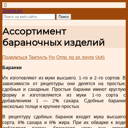
Токоч.ру
Ассортимент
бараночных изделий
Поделиться
Твитнуть
Pin
Отпр. по эл. почте
SMS
Баранки
Их изготовляют из муки высшего, 1-го и 2-го сортов. В
зависимости от рецептуры они делятся на простые,
сдобные и сахарные. Простые баранки имеют круглую
форму и изготовляются из муки 1-го сорта с
добавлением 1 — 2% сахара. Сдобные баранки
несколько толще и крупнее простых.
В рецептуру сдобных баранок входит мука высшего
сорта, 8% сахара и 8% жира. При их обварке к воде
добавляют патоку, благодаря чему они имеют