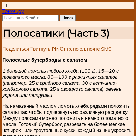
Токоч.ру
Полосатики (Часть 3)
Поделиться
Твитнуть
Pin
Отпр. по эл. почте
SMS
Полосатые бутерброды с салатом
1 большой ломоть любого хлеба (100 г), 15—20 г
томатного масла, 80—100 г различных салатов
(например, 25 г грибного салата, 30 г ветчинно-
колбасного салата, 25 г овощного салата), зелень
укропа или петрушки.
На намазанный маслом ломоть хлеба рядами положить
салаты так, чтобы подчеркнуть их различную расцветку.
Между полосами можно положить и немного томатного
масла. Готовый бутерброд разрезать на более мелкие
четырех- или треугольные куски, каждый из них украсить