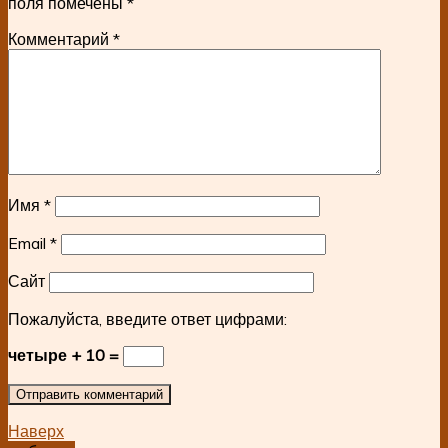
поля помечены
*
Комментарий
*
Имя
*
Email
*
Сайт
Пожалуйста, введите ответ цифрами:
четыре + 10 =
Наверх