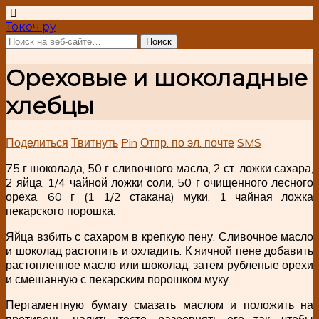
Токоч.ру
Ореховые и шоколадные
хлебцы
Поделиться
Твитнуть
Pin
Отпр. по эл. почте
SMS
75 г шоколада, 50 г сливочного масла, 2 ст. ложки сахара,
2 яйца, 1/4 чайной ложки соли, 50 г очищенного лесного
ореха, 60 г (1 1/2 стакана) муки, 1 чайная ложка
пекарского порошка.
Яйца взбить с сахаром в крепкую пену. Сливочное масло
и шоколад растопить и охладить. К яичной пене добавить
растопленное масло или шоколад, затем рубленые орехи
и смешанную с пекарским порошком муку.
Пергаментную бумагу смазать маслом и положить на
противень, налить тесто, разровнять его так, чтобы