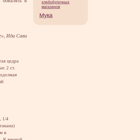
 обвалять в
хлебобулочных
магазинов
Мука
е», Ида Сави
тая цедра
и: 2 ст.
родолжая
ый
…
, 1/4
такана)
м в
. К яичной