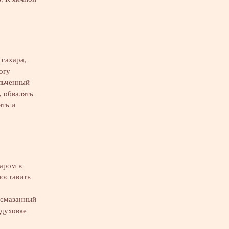
 сахара,
огу
льченный
, обвалять
ить и
харом в
поставить
 смазанный
 духовке