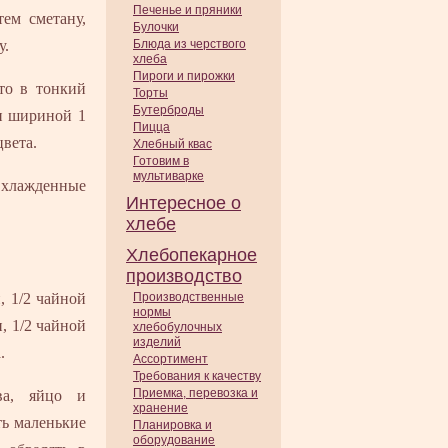
Печенье и пряники
тем сметану,
Булочки
у.
Блюда из черствого
хлеба
Пироги и пирожки
сто в тонкий
Торты
Бутерброды
 и шириной 1
Пицца
цвета.
Хлебный квас
Готовим в
мультиварке
Охлажденные
Интересное о
хлебе
Хлебопекарное
производство
, 1/2 чайной
Производственные
нормы
, 1/2 чайной
хлебобулочных
изделий
.
Ассортимент
Требования к качеству
Приемка, перевозка и
ва, яйцо и
хранение
ть маленькие
Планировка и
оборудование