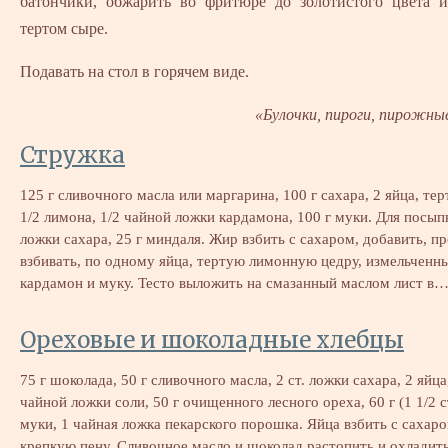
батончики, обжарить во фритюре до золотистого цвета и
тертом сыре.
Подавать на стол в горячем виде.
«Булочки, пироги, пирожны
Стружка
125 г сливочного масла или маргарина, 100 г сахара, 2 яйца, тер
1/2 лимона, 1/2 чайной ложки кардамона, 100 г муки. Для посыпк
ложки сахара, 25 г миндаля. Жир взбить с сахаром, добавить, п
взбивать, по одному яйца, тертую лимонную цедру, измельченн
кардамон и муку. Тесто выложить на смазанный маслом лист в
Ореховые и шоколадные хлебцы
75 г шоколада, 50 г сливочного масла, 2 ст. ложки сахара, 2 яйца
чайной ложки соли, 50 г очищенного лесного ореха, 60 г (1 1/2 с
муки, 1 чайная ложка пекарского порошка. Яйца взбить с сахаро
крепкую пену. Сливочное масло и шоколад растопить и охладить