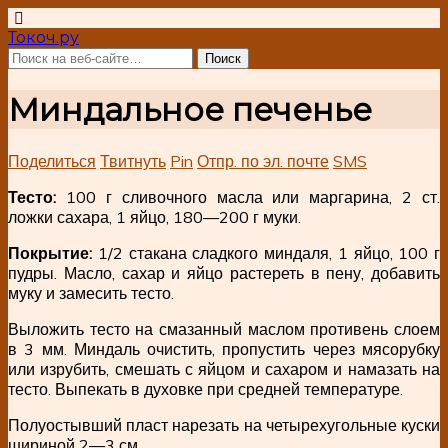
Токоч.ру
Миндальное печенье
Поделиться
Твитнуть
Pin
Отпр. по эл. почте
SMS
Тесто:
100 г сливочного масла или маргарина, 2 ст.
ложки сахара, 1 яйцо, 180—200 г муки.
Покрытие:
1/2 стакана сладкого миндаля, 1 яйцо, 100 г
пудры. Масло, сахар и яйцо растереть в пену, добавить
муку и замесить тесто.
Выложить тесто на смазанный маслом противень слоем
в 3 мм. Миндаль очистить, пропустить через мясорубку
или изрубить, смешать с яйцом и сахаром и намазать на
тесто. Выпекать в духовке при средней температуре.
Полуостывший пласт нарезать на четырехугольные куски
шириной 2—3 см.