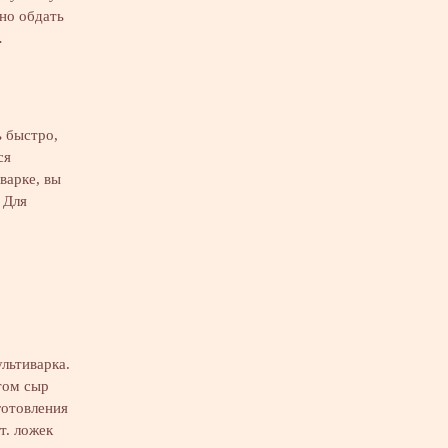
жно обдать
…
 быстро,
ся
варке, вы
 Для
льтиварка.
том сыр
готовления
т. ложек