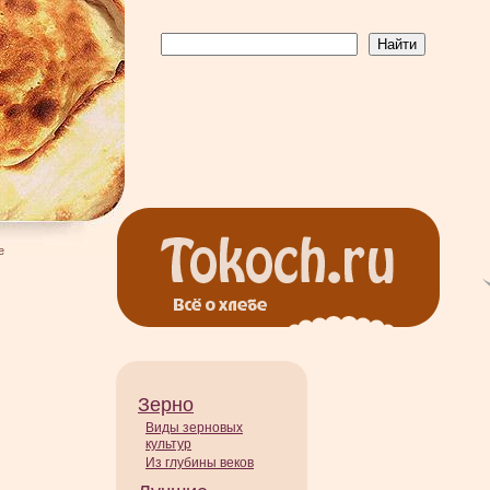
е
Зерно
Виды зерновых
культур
Из глубины веков