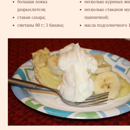
большая ложка
несколько куриных яи
разрыхлителя;
несколько стаканов м
стакан сахара;
пшеничной;
сметаны 80 г;
3 банана;
масла подсолнечного 1