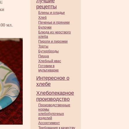
Лучшие
ц;
рецепты
уки
Блины и оладьи
Хлеб
Печенье и пряники
00 мл.
Булочки
Блюда из черствого
хлеба
Пироги и пирожки
Торты
Бутерброды
Пицца
Хлебный квас
Готовим в
мультиварке
Интересное о
хлебе
Хлебопекарное
производство
Производственные
нормы
хлебобулочных
изделий
Ассортимент
Требования к качеству