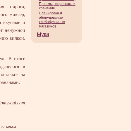
Приемка, перевозка и
ия пирога,
хранение
Планировка и
того миксер,
оборудование
я вкусные и
хлебобулочных
магазинов
от ненужной
Мука
ению вилкой.
ель. В итоге
ходящуюся в
оставьте на
 бананами.
tomysoul.com
го кекса