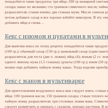
понадобятся такие продукты: три яйца; 200 гр нежирной сметан
сахара; какао по желанию; сто граммов сливочного масла; чайна
разрыхлителя; стакан изюма; два стакана муки. Масло сначала р
потом добавьте сахар и все хорошо взбейте миксером. В эту см
добавить яйца и снова…
Кекс с изюмом и цукатами в мульт
Для выпечки кекса по этому рецепту понадобятся такие продукт
(100 гр.); обычный сахар (150 гр.); ванильный сахар (один пакет
разрыхлитель для теста (две ч. ложки); яйца (4); коньяк (2 ст. ло
одного лимона; мука (1,5 стакана); цукаты (100 гр.); изюм (50 гр
можно еще добавить чайную ложку какао. Тогда изделие приоб
Кекс с маком в мультиварке
Для приготовления воздушного кекса вам следует взять: стакан 
яйца; 100 граммов масла; 150 граммов сахара; стакан теплого м
чайную ложку разрыхлителя; три столовых ложки мака. Сливочн
следует размягчить и смешать с сахаром, хорошо растерев. В 