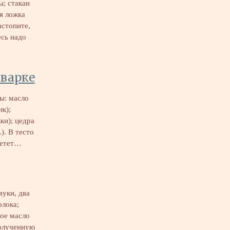
ы; стакан
я ложка
астопите,
есь надо
иварке
ы: масло
ик);
жки); цедра
.). В тесто
ретет…
муки, два
олока;
ое масло
полученную