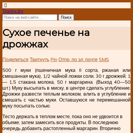
Токоч.ру
Сухое печенье на
дрожжах
Поделиться
Твитнуть
Pin
Отпр. по эл. почте
SMS
500 г муки (пшеничная мука II сорта, ржаная или
смешанная мука), 1/2 чайной ложки соли, 30 г дрожжей, 1
— 1,5 стакана молока, 50 г маргарина. (Выход 40—50
шт.) Муку высыпать в миску, в центре сделать углубление.
Дрожжи развести теплым молоком, влить в углубление и
смешать с частью муки. Оставшуюся не перемешанной
муку посыпать солью.
Тесто держать в теплом месте, пока оно не удвоится в
объеме; затем замесить все продукты. В последнюю
очередь добавить растопленный маргарин. Вторично