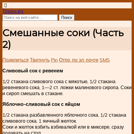
Токоч.ру
Смешанные соки (Часть
2)
Поделиться
Твитнуть
Pin
Отпр. по эл. почте
SMS
Сливовый сок с ревенем
1/2 стакана сливового сока с мякотью, 1/2 стакана
ревеневого сока, 1—2 ст. ложки малинового сиропа. Соки
и сироп смешать в стакане.
Яблочно-сливовый сок с яйцом
1/2 стакана разбавленного яблочного сока, 1/2 стакана
сливового сока, 1 яичный желток.
Соки и желток взбить взбивалкой или в миксере, сразу
подавать на стол.