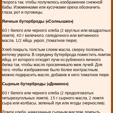
творога так, чтобы получилось изображение снежной
бабы. Изюминками или кусочками ореха обозначить
глаза, рот и пуговицы,
Яичные бутерброды («Солнышко»)
60 г белого или черного хлеба (2 круглых или квадратных
ломтя), 40 г килечного, селедочного или ветчинного
масла, 1/2 яйца, укроп, (томатное пюре).
Хлеб покрыть толстым слоем масла, сверху положить
веточку укропа. В середину бутерброда поместить ломтик
яйца, от которого отходят лучи из рубленого яичного
белка так, чтобы масло просвечивало меж лучей. Для
того, чтобы изображение было более контрастным,
можно подкрасить масло, добавив в него томатное пюре.
Сырные бутерброды («Домино»)
60 г белого или черного хлеба (2 продолговатых
четырехугольных ломтя), 15 г сырного масла, 2 ломтя
сыра или колбасы, зеленый лук или ягоды (чернослив).
Ломти хлеба, намазанные сырным маслом, покрыть