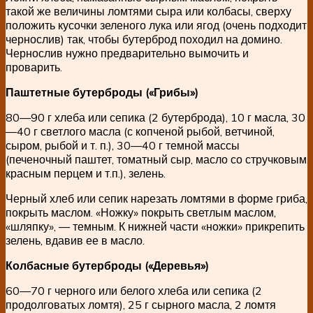
такой же величины ломтями сыра или колбасы, сверху
положить кусочки зеленого лука или ягод (очень подходит
чернослив) так, чтобы бутерброд походил на домино.
Чернослив нужно предварительно вымочить и
проварить.
Паштетные бутерброды («Грибы»)
80—90 г хлеба или сепика (2 бутерброда), 10 г масла, 30
—40 г светлого масла (с копченой рыбой, ветчиной,
сыром, рыбой и т. п.), 30—40 г темной массы
(печеночный паштет, томатный сыр, масло со стручковым
красным перцем и т.п.), зелень.
Черный хлеб или сепик нарезать ломтями в форме гриба,
покрыть маслом. «Ножку» покрыть светлым маслом,
«шляпку», — темным. К нижней части «ножки» прикрепить
зелень, вдавив ее в масло.
Колбасные бутерброды («Деревья»)
60—70 г черного или белого хлеба или сепика (2
продолговатых ломтя), 25 г сырного масла, 2 ломтя