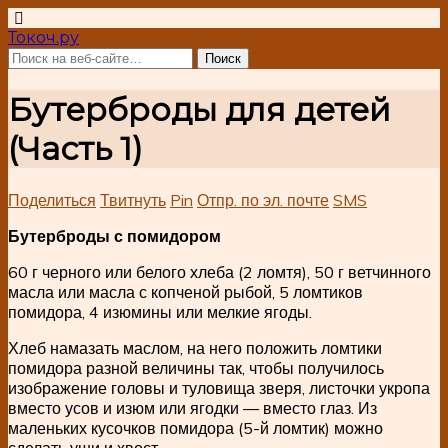
Токоч.ру
Бутерброды для детей
(Часть 1)
Поделиться
Твитнуть
Pin
Отпр. по эл. почте
SMS
Бутерброды с помидором
60 г черного или белого хлеба (2 ломтя), 50 г ветчинного
масла или масла с копченой рыбой, 5 ломтиков
помидора, 4 изюмины или мелкие ягоды.
Хлеб намазать маслом, на него положить ломтики
помидора разной величины так, чтобы получилось
изображение головы и туловища зверя, листочки укропа
вместо усов и изюм или ягодки — вместо глаз. Из
маленьких кусочков помидора (5-й ломтик) можно
сделать уши и хвост.