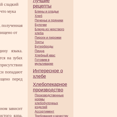
Лучшие
ый сладкий
рецепты
 что мука
Блины и оладьи
Хлеб
Печенье и пряники
Булочки
, полученная
Блюда из черствого
чищено от
хлеба
Пироги и пирожки
Торты
Бутерброды
дину языка.
Пицца
Хлебный квас
ся на зубах
Готовим в
мультиварке
 присутствии
Интересное о
еси попадают
хлебе
ищено перед
Хлебопекарное
производство
Производственные
нормы
хлебобулочных
изделий
вном зависит
Ассортимент
истого ядра,
Требования к качеству