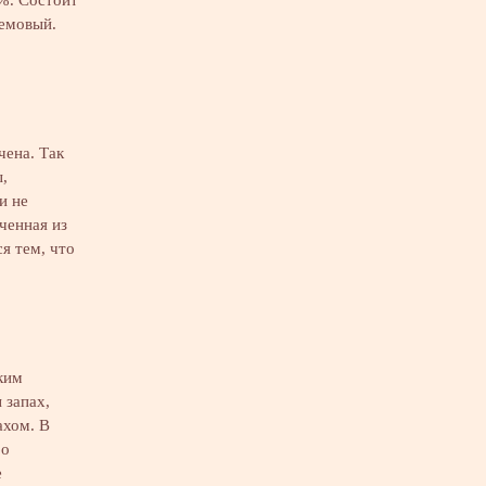
ремовый.
чена. Так
,
и не
ченная из
я тем, что
ким
 запах,
ахом. В
бо
е