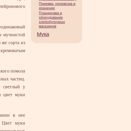
Приемка, перевозка и
алейронового
хранение
Планировка и
оборудование
хлебобулочных
неодинаковый
магазинов
Мука
из мучнистой
 же сорта из
 кремоватым
нкого помола
пных частиц.
 светлый у
и цвет муки
дании в нее
. Цвет муки
специальных