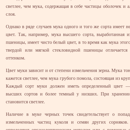
светлее, чем мука, содержащая в себе частицы оболочек и 
слоя.
Однако в ряде случаев мука одного и того же сорта имеет 
цвет. Так, например, мука высшего сорта, выработанная 
пшеницы, имеет чисто белый цвет, в то время как мука этого
твердой или мягкой стекловидной пшеницы отличается
оттенком.
Цвет муки зависит и от степени измельчения зерна. Мука то
кажется светлее, чем мука грубого помола, состоящая из кру
Каждый сорт муки должен иметь определенный цвет —
высших сортов и более темный у низших. При хранени
становится светлее.
Наличие в муке черных точек свидетельствует о попа
измельченных частиц куколя и семян других сорняков
определяют органолептическим методом или с помощью 