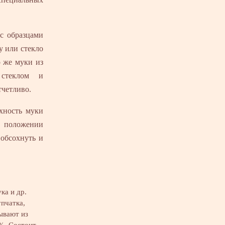
 с образцами
у или стекло
 же муки из
 стеклом и
тчетливо.
рхность муки
м положении
обсохнуть и
ка и др.
пчатка,
ывают из
%. Состоит