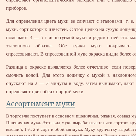
приборов.
Для определения цвета муки ее сличают с эталонами, т. е.
муки, сорт которых известен. С этой целью на сухую дощечк
помещают 3 — 5 г испытуемой муки и рядом с ней столько
эталонного образца. Обе кучки муки покрывают
спрессовывают. В спрессованной муке окраска видна более о
Разница в окраске выявляется более отчетливо, если пове
смочить водой. Для этого дощечку с мукой в наклонно
опускают на 2 — 3 минуты в воду, затем вынимают, дают 
определяют цвет обеих порций муки.
Ассортимент муки
В торговлю поступает в основном пшеничная, ржаная, соевая му
Пшеничная мука. Этот вид муки вырабатывают пяти сортов: кру
высший, 1-й, 2-й сорт и обойная мука. Муку крупчатку вырабат
смеси твердой и стекловидной мягкой пшеницы. Выход муки 10