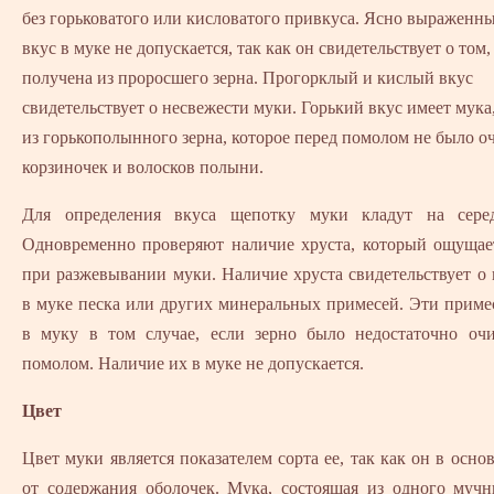
без горьковатого или кисловатого привкуса. Ясно выраженн
вкус в муке не допускается, так как он свидетельствует о том,
получена из проросшего зерна. Прогорклый и кислый вкус
свидетельствует о несвежести муки. Горький вкус имеет мука
из горькополынного зерна, которое перед помолом не было о
корзиночек и волосков полыни.
Для определения вкуса щепотку муки кладут на сере
Одновременно проверяют наличие хруста, который ощущает
при разжевывании муки. Наличие хруста свидетельствует о
в муке песка или других минеральных примесей. Эти прим
в муку в том случае, если зерно было недостаточно оч
помолом. Наличие их в муке не допускается.
Цвет
Цвет муки является показателем сорта ее, так как он в осно
от содержания оболочек. Мука, состоящая из одного мучн