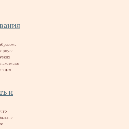
х
ования
образом:
корпуса
 узких
м нажимают
ор для
ть и
 что
 больше
ло