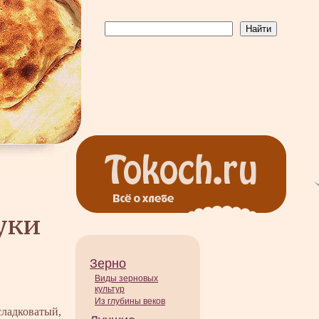
уки
Зерно
Виды зерновых
культур
Из глубины веков
сладковатый,