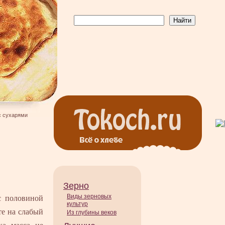
с сухарями
Зерно
Виды зерновых
с половиной
культур
те на слабый
Из глубины веков