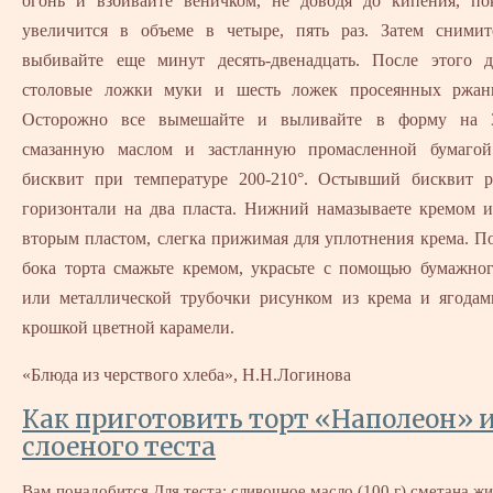
огонь и взбивайте веничком, не доводя до кипения, по
увеличится в объеме в четыре, пять раз. Затем сними
выбивайте еще минут десять-двенадцать. После этого д
столовые ложки муки и шесть ложек просеянных ржан
Осторожно все вымешайте и выливайте в форму на 3
смазанную маслом и застланную промасленной бумаго
бисквит при температуре 200-210°. Остывший бисквит р
горизонтали на два пласта. Нижний намазываете кремом и
вторым пластом, слегка прижимая для уплотнения крема. П
бока торта смажьте кремом, украсьте с помощью бумажног
или металлической трубочки рисунком из крема и ягодам
крошкой цветной карамели.
«Блюда из черствого хлеба», Н.Н.Логинова
Как приготовить торт «Наполеон» 
слоеного теста
Вам понадобится Для теста: сливочное масло (100 г) сметана ж