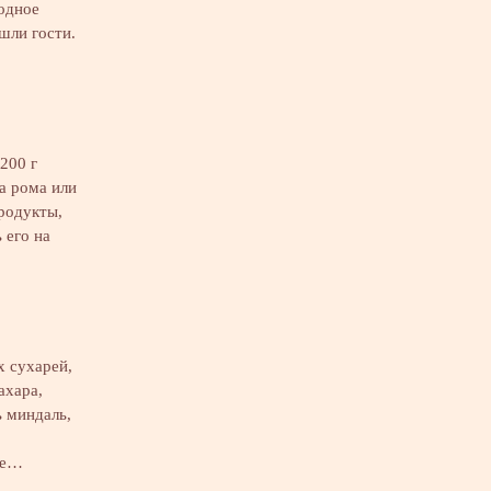
лодное
шли гости.
 200 г
ка рома или
продукты,
 его на
х сухарей,
ахара,
ь миндаль,
се…