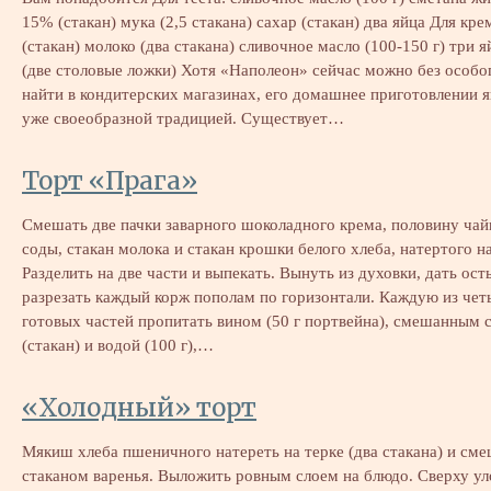
15% (стакан) мука (2,5 стакана) сахар (стакан) два яйца Для кре
(стакан) молоко (два стакана) сливочное масло (100-150 г) три 
(две столовые ложки) Хотя «Наполеон» сейчас можно без особо
найти в кондитерских магазинах, его домашнее приготовлении я
уже своеобразной традицией. Существует…
Торт «Прага»
Смешать две пачки заварного шоколадного крема, половину ча
соды, стакан молока и стакан крошки белого хлеба, натертого на
Разделить на две части и выпекать. Вынуть из духовки, дать ост
разрезать каждый корж пополам по горизонтали. Каждую из чет
готовых частей пропитать вином (50 г портвейна), смешанным 
(стакан) и водой (100 г),…
«Холодный» торт
Мякиш хлеба пшеничного натереть на терке (два стакана) и сме
стаканом варенья. Выложить ровным слоем на блюдо. Сверху ул