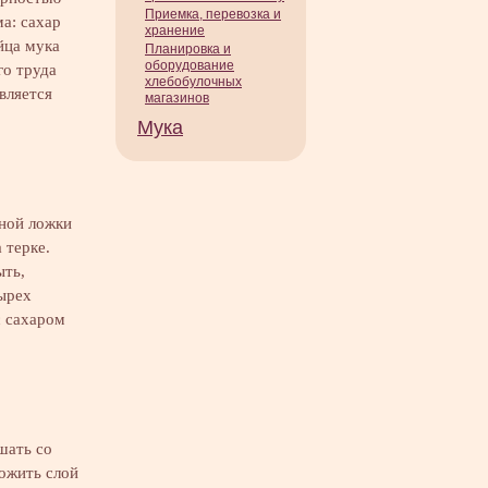
Приемка, перевозка и
ма: сахар
хранение
яйца мука
Планировка и
оборудование
го труда
хлебобулочных
вляется
магазинов
Мука
йной ложки
 терке.
ыть,
ырех
с сахаром
шать со
ожить слой