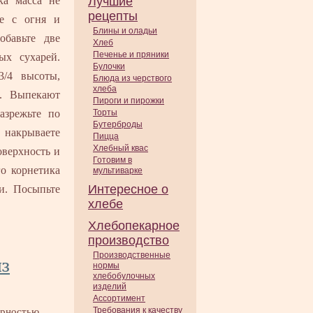
ка масса не
Лучшие
рецепты
те с огня и
Блины и оладьи
обавьте две
Хлеб
Печенье и пряники
ых сухарей.
Булочки
/4 высоты,
Блюда из черствого
хлеба
й. Выпекают
Пироги и пирожки
азрежьте по
Торты
Бутерброды
 накрываете
Пицца
Хлебный квас
оверхность и
Готовим в
о корнетика
мультиварке
Интересное о
и. Посыпьте
хлебе
Хлебопекарное
производство
Производственные
из
нормы
хлебобулочных
изделий
Ассортимент
Требования к качеству
ирностью