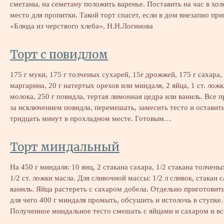
сметаны, на семетану положить варенье. Поставить на час в хо
место для пропитки. Такой торт спасет, если в дом внезапно при
«Блюда из черствого хлеба», Н.Н.Логинова
Торт с повидлом
175 г муки, 175 г толченых сухарей, 15г дрожжей, 175 г сахара,
маргарина, 20 г натертых орехов или миндаля, 2 яйца, 1 ст. лож
молока, 250 г повидла, тертая лимонная цедра или ваниль. Все 
за исключением повидла, перемешать, замесить тесто и оставить
тридцать минут в прохладном месте. Готовым…
Торт миндальный
На 450 г миндаля: 10 яиц, 2 стакана сахара, 1/2 стакана толчены
1/2 ст. ложки масла. Для сливочной массы: 1/2 л сливок, стакан с
ваниль. Яйца растереть с сахаром добела. Отдельно приготовит
для чего 400 г миндаля промыть, обсушить и истолочь в ступке.
Полученное миндальное тесто смешать с яйцами и сахаром и в