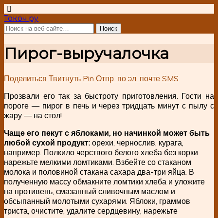
Токоч.ру
Пирог-выручалочка
Поделиться
Твитнуть
Pin
Отпр. по эл. почте
SMS
Прозвали его так за быстроту приготовления. Гости на
пороге — пирог в печь и через тридцать минут с пылу с
жару — на стол!
Чаще его пекут с яблоками, но начинкой может быть
любой сухой продукт:
орехи, чернослив, курага,
например. Полкило черствого белого хлеба без корки
нарежьте мелкими ломтиками. Взбейте со стаканом
молока и половиной стакана сахара два-три яйца. В
полученную массу обмакните ломтики хлеба и уложите
на противень, смазанный сливочным маслом и
обсыпанный молотыми сухарями. Яблоки, граммов
триста, очистите, удалите сердцевину, нарежьте