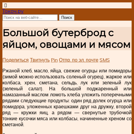
Токоч.ру
Большой бутерброд с
яйцом, овощами и мясом
Поделиться
Твитнуть
Pin
Отпр. по эл. почте
SMS
Ржаной хлеб, масло, яйца, свежие огурцы или помидоры
(зимой можно использовать соленый огурец), жаркое или
колбаса, хрен, сметана, сельдь, лук или зеленый лук
(зеленый салат). На большой поджаренный или
намазанный маслом ломоть хлеба уложить поперечными
рядами следующие продукты: один ряд долек огурца или
помидора, уложенных краешками друг на дружку, второй
ряд — кружки яиц, а рядом — свернутые трубочкой
тонкие кусочки мяса или колбасы, начиненные хреном со
сметаной.