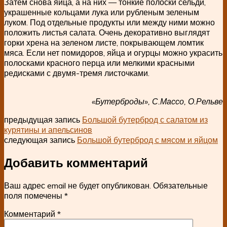
Затем снова яйца, а на них — тонкие полоски сельди,
украшенные кольцами лука или рубленым зеленым
луком. Под отдельные продукты или между ними можно
положить листья салата. Очень декоративно выглядят
горки хрена на зеленом листе, покрывающем ломтик
мяса. Если нет помидоров, яйца и огурцы можно украсить
полосками красного перца или мелкими красными
редисками с двумя-тремя листочками.
«Бутерброды», С.Массо, О.Рельве
предыдущая запись
Большой бутерброд с салатом из
курятины и апельсинов
следующая запись
Большой бутерброд с мясом и яйцом
Добавить комментарий
Ваш адрес email не будет опубликован.
Обязательные
поля помечены
*
Комментарий
*