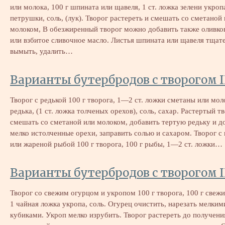
или молока, 100 г шпината или щавеля, 1 ст. ложка зелени укроп
петрушки, соль, (лук). Творог растереть и смешать со сметаной
молоком, В обезжиренный творог можно добавить также оливко
или взбитое сливочное масло. Листья шпината или щавеля тщат
вымыть, удалить…
Варианты бутербродов с творогом I
Творог с редькой 100 г творога, 1—2 ст. ложки сметаны или мол
редька, (1 ст. ложка толченых орехов), соль, сахар. Растертый т
смешать со сметаной или молоком, добавить тертую редьку и д
мелко истолченные орехи, заправить солью и сахаром. Творог с
или жареной рыбой 100 г творога, 100 г рыбы, 1—2 ст. ложки…
Варианты бутербродов с творогом I
Творог со свежим огурцом и укропом 100 г творога, 100 г свежи
1 чайная ложка укропа, соль. Огурец очистить, нарезать мелким
кубиками. Укроп мелко изрубить. Творог растереть до получени