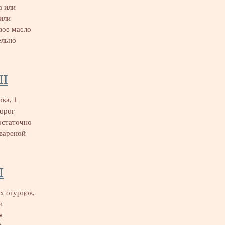
а или
 или
вое масло
ельно
II
ока, 1
ворог
остаточно
 вареной
I
х огурцов,
и
я