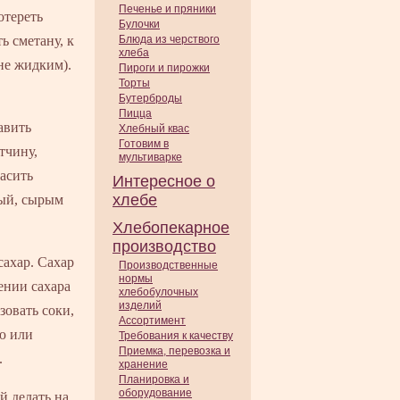
Печенье и пряники
отереть
Булочки
ь сметану, к
Блюда из черствого
хлеба
не жидким).
Пироги и пирожки
Торты
Бутерброды
Пицца
авить
Хлебный квас
Готовим в
тчину,
мультиварке
асить
Интересное о
хлебе
ный, сырым
Хлебопекарное
производство
сахар. Сахар
Производственные
нормы
ении сахара
хлебобулочных
изделий
зовать соки,
Ассортимент
ю или
Требования к качеству
Приемка, перевозка и
.
хранение
Планировка и
оборудование
й делать на