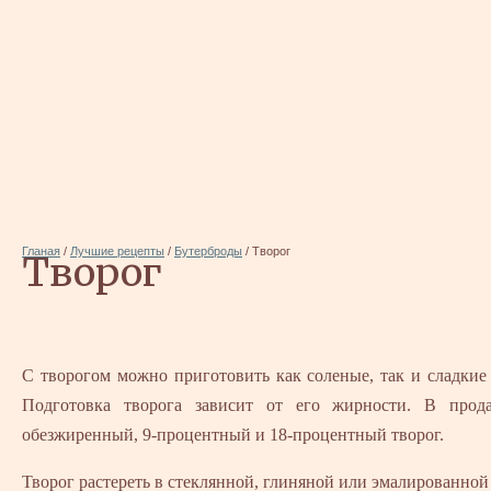
Гланая
/
Лучшие рецепты
/
Бутерброды
/
Творог
Творог
С творогом можно приготовить как соленые, так и сладкие
Подготовка творога зависит от его жирности. В прод
обезжиренный, 9-процентный и 18-процентный творог.
Творог растереть в стеклянной, глиняной или эмалированной