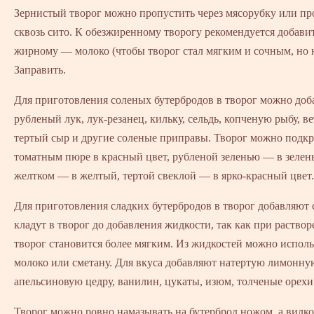
Зернистый творог можно пропустить через мясорубку или пр
сквозь сито. К обезжиренному творогу рекомендуется добавит
жирному — молоко (чтобы творог стал мягким и сочным, но 
Заправить.
Для приготовления соленых бутербродов в творог можно доб
рубленый лук, лук-резанец, кильку, сельдь, копченую рыбу, ве
тертый сыр и другие соленые приправы. Творог можно подкр
томатным пюре в красный цвет, рубленой зеленью — в зеле
желтком — в желтый, тертой свеклой — в ярко-красный цвет.
Для приготовления сладких бутербродов в творог добавляют 
кладут в творог до добавления жидкости, так как при раствор
творог становится более мягким. Из жидкостей можно исполь
молоко или сметану. Для вкуса добавляют натертую лимонну
апельсиновую цедру, ванилин, цукаты, изюм, толченые орехи
Творог можно ровно намазывать на бутерброд ножом, а вилко