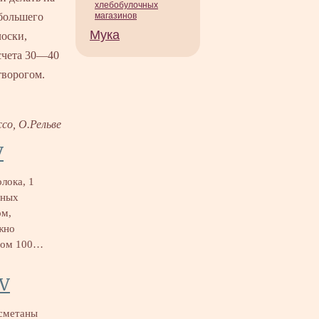
хлебобулочных
 большего
магазинов
Мука
лоски,
асчета 30—40
творогом.
со, О.Рельве
V
лока, 1
еных
ом,
жно
ыром 100…
IV
 сметаны