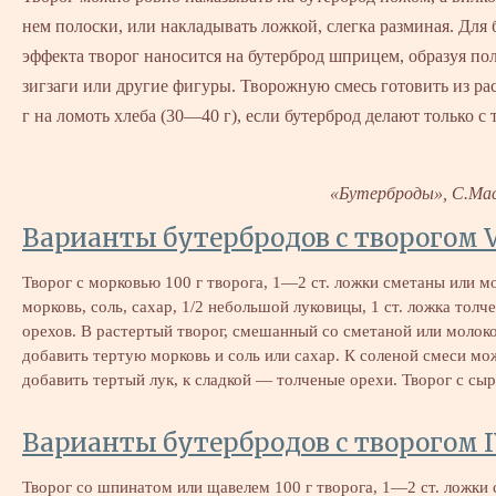
нем полоски, или накладывать ложкой, слегка разминая. Для
эффекта творог наносится на бутерброд шприцем, образуя по
зигзаги или другие фигуры. Творожную смесь готовить из р
г на ломоть хлеба (30—40 г), если бутерброд делают только с 
«Бутерброды», С.Мас
Варианты бутербродов с творогом 
Творог с морковью 100 г творога, 1—2 ст. ложки сметаны или мо
морковь, соль, сахар, 1/2 небольшой луковицы, 1 ст. ложка толч
орехов. В растертый творог, смешанный со сметаной или молок
добавить тертую морковь и соль или сахар. К соленой смеси мо
добавить тертый лук, к сладкой — толченые орехи. Творог с с
Варианты бутербродов с творогом 
Творог со шпинатом или щавелем 100 г творога, 1—2 ст. ложки