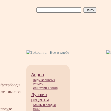
Зерно
Виды зерновых
культур
 бутерброды.
Из глубины веков
аже имеется
Лучшие
рецепты
Блины и оладьи
 посуде.
Хлеб