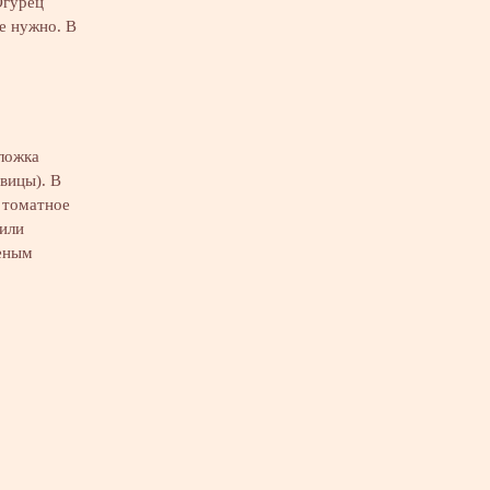
Огурец
е нужно. В
 ложка
овицы). В
 томатное
 или
леным