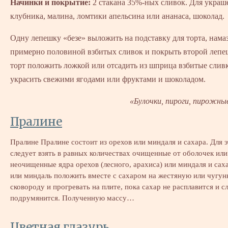
Начинки и покрытие:
2 стакана 35%-ных сливок. Для украш
клубника, малина, ломтики апельсина или ананаса, шоколад.
Одну лепешку «безе» выложить на подставку для торта, нама
примерно половиной взбитых сливок и покрыть второй лепе
торт положить ложкой или отсадить из шприца взбитые слив
украсить свежими ягодами или фруктами и шоколадом.
«Булочки, пироги, пирожны
Пралине
Пралине Пралине состоит из орехов или миндаля и сахара. Для э
следует взять в равных количествах очищенные от оболочек или
неочищенные ядра орехов (лесного, арахиса) или миндаля и сах
или миндаль положить вместе с сахаром на жестяную или чугу
сковороду и прогревать на плите, пока сахар не расплавится и сл
подрумянится. Полученную массу…
Цветная глазурь