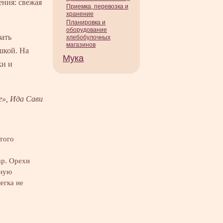
ения: свежая
Приемка, перевозка и
хранение
Планировка и
оборудование
зать
хлебобулочных
магазинов
шкой. На
Мука
ки и
е», Ида Сави
того
ар. Орехи
нную
егка не