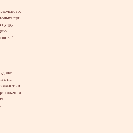
векольного,
только при
ю пудру
ящую
ливок, 1
удалить
ить на
рокалить в
протяжении
но
,