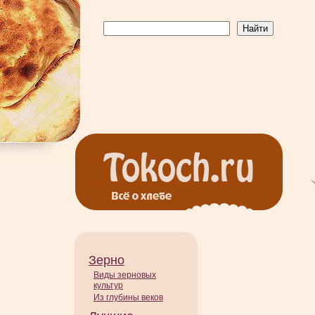
Зерно
Виды зерновых
культур
Из глубины веков