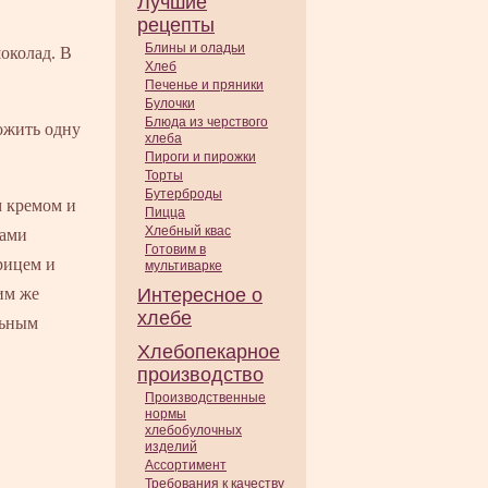
Лучшие
рецепты
Блины и оладьи
околад. В
Хлеб
Печенье и пряники
Булочки
Блюда из черствого
ожить одну
хлеба
Пироги и пирожки
Торты
Бутерброды
м кремом и
Пицца
Хлебный квас
ками
Готовим в
рицем и
мультиварке
им же
Интересное о
хлебе
льным
Хлебопекарное
производство
Производственные
нормы
хлебобулочных
изделий
Ассортимент
Требования к качеству