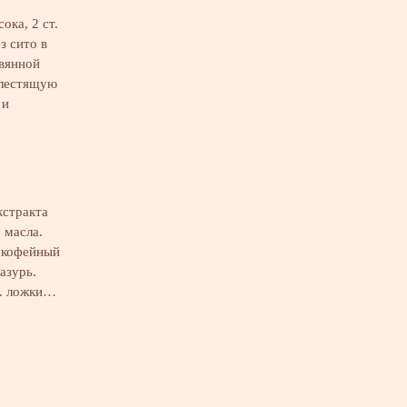
ока, 2 ст.
з сито в
евянной
блестящую
 и
кстракта
 масла.
й кофейный
азурь.
т. ложки…