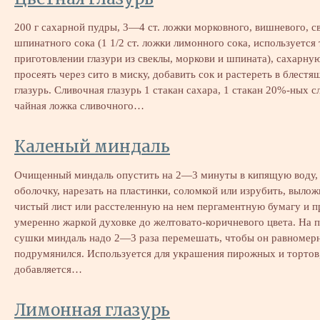
200 г сахарной пудры, 3—4 ст. ложки морковного, вишневого, с
шпинатного сока (1 1/2 ст. ложки лимонного сока, используется 
приготовлении глазури из свеклы, моркови и шпината), сахарну
просеять через сито в миску, добавить сок и растереть в блест
глазурь. Сливочная глазурь 1 стакан сахара, 1 стакан 20%-ных с
чайная ложка сливочного…
Каленый миндаль
Очищенный миндаль опустить на 2—3 минуты в кипящую воду, 
оболочку, нарезать на пластинки, соломкой или изрубить, вылож
чистый лист или расстеленную на нем пергаментную бумагу и п
умеренно жаркой духовке до желтовато-коричневого цвета. На 
сушки миндаль надо 2—3 раза перемешать, чтобы он равномер
подрумянился. Используется для украшения пирожных и тортов
добавляется…
Лимонная глазурь