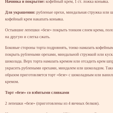
Начинка и покрытие:
кофейный крем, 1 ст. ложка коньяка.
Для украшения:
рубленые орехи, миндальная стружка или ш
кофейный крем накапать коньяка.
Остывшие лепешки «безе» покрыть тонким слоем крема, пол
на другую и слегка сжать.
Боковые стороны торта подровнять, тонко намазать кофейны
покрыть рублеными орехами, миндальной стружкой или кус
шоколада. Верх торта намазать кремом или отсадить крем шп
украсить рублеными орехами, миндалем или шоколадом. Так
образом приготовляется торт «безе» с шоколадным или вани
кремом.
Торт «безе» со взбитыми сливками
2 лепешки «безе» (приготовлены из 4 яичных белков).