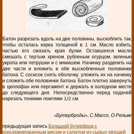
Батон разрезать вдоль на две половины, выскоблить так,
чтобы осталась корка толщиной в 1 см. Масло взбить,
частью его смазать края булки. Оставшееся масло
смешать с тертым хреном, рубленым огурцом, зеленью
укропа или петрушки и с мякишем. Начинку разделить на
две части и вложить в обе выскобленные половинки
батона. С сосисок снять оболочку, уложить их на начинку
и сложить обе половинки батона. Батон плотно завернуть
в целлофан или пергамент и держать в холодном месте
до следующего дня. Непосредственно перед подачей
нарезать тонкими ломтями 1/2 см.
«Бутерброды», С.Массо, О.Рельве
предыдущая запись
Большой бутерброд с
консервированным мясом и салатом из сырых овощей