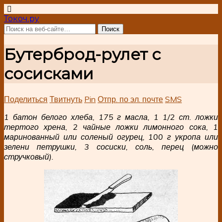
Токоч.ру
Бутерброд-рулет с
сосисками
Поделиться
Твитнуть
Pin
Отпр. по эл. почте
SMS
1 батон белого хлеба, 175 г масла, 1 1/2 ст. ложки
тертого хрена, 2 чайные ложки лимонного сока, 1
маринованный или соленый огурец, 100 г укропа или
зелени петрушки, 3 сосиски, соль, перец (можно
стручковый).