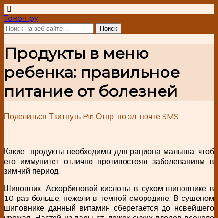
Токоч.ру
Продукты в меню
ребенка: правильное
питание от болезней
Поделиться
Твитнуть
Pin
Отпр. по эл. почте
SMS
Какие продукты необходимы для рациона малыша, чтоб
его иммунитет отлично противостоял заболеваниям в
зимний период.
Шиповник. Аскорбиновой кислоты в сухом шиповнике в
10 раз больше, нежели в темной смородине. В сушеном
шиповнике данный витамин сберегается до новейшего
урожая. Настой из пары ст. ложек сухих плодов всецело