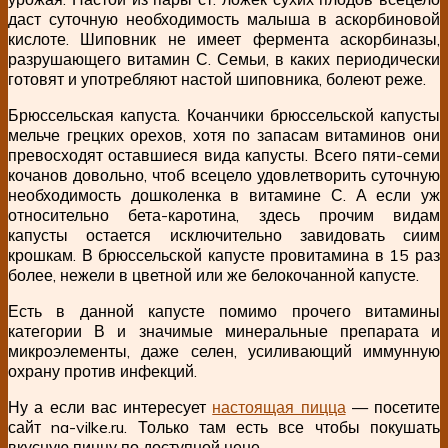
даст суточную необходимость малыша в аскорбиновой
кислоте. Шиповник не имеет фермента аскорбиназы,
разрушающего витамин С. Семьи, в каких периодически
готовят и употребляют настой шиповника, болеют реже.
Брюссельская капуста. Кочанчики брюссельской капусты
мельче грецких орехов, хотя по запасам витаминов они
превосходят оставшиеся вида капусты. Всего пяти-семи
кочанов довольно, чтоб всецело удовлетворить суточную
необходимость дошколенка в витамине С. А если уж
относительно бета-каротина, здесь прочим видам
капусты остается исключительно завидовать сиим
крошкам. В брюссельской капусте провитамина в 15 раз
более, нежели в цветной или же белокочанной капусте.
Есть в данной капусте помимо прочего витамины
категории В и значимые минеральные препарата и
микроэлементы, даже селен, усиливающий иммунную
охрану против инфекций.
Ну а если вас интересует
настоящая пицца
— посетите
сайт na-vilke.ru. Только там есть все чтобы покушать
вкусную пиццу по доступной цене.