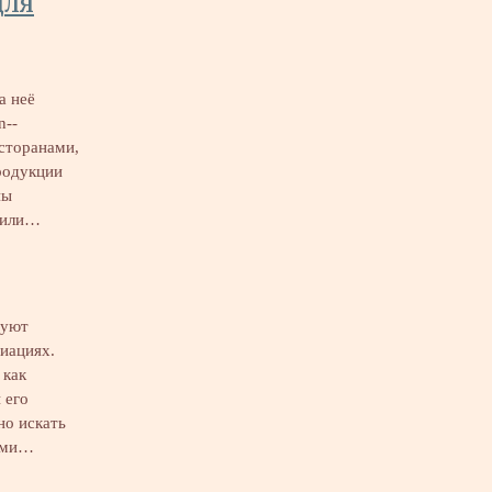
для
а неё
n--
есторанами,
родукции
ны
 или…
зуют
риациях.
 как
 его
но искать
ными…