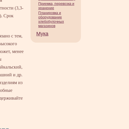
я
Приемка, перевозка и
ности (3,3-
хранение
Планировка и
). Срок
оборудование
хлебобулочных
магазинов
Мука
зано с тем,
высокого
ожет, менее
ы
айкальский,
ашний и др.
изделиям из
добные
ддерживайте