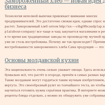
Замороженный хлеб — новая идея 
бизнеса
Технология неполной выпечки привлекает внимание многих
предпринимателей. Это достаточно свежая идея, однако спрос н
растет. Замороженный хлеб оптом http://xn—-ctbgf4bcaudp1ap.x
p1ai/about-company/ все чаще и чащ закупается магазинами и р
в то время как традиционные заводы по производству мучной п
уже не столь востребованы. Почему же так происходит? Причи
востребованности замороженного хлеба Сама продукция — это
Основы молдавской кухни
Эта национальность очень сильно уважает овощи. Здесь исполь
буквально всё, что растёт в огороде, причём в самых разных ва
Также молдаване могут гордиться таким мучным изобретением,
вертута. Это своеобразный рулет из тончайшего теста, но чтобы
научиться готовить нужна серьёзная практика. В интернете мож
рецепты блюда отдельно, а можно их обнаружить уже собран