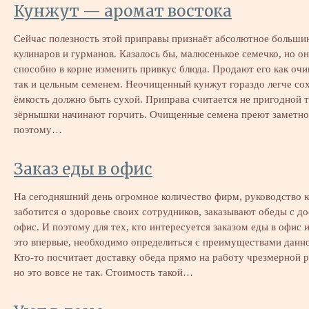
Кунжут — аромат востока
Сейчас полезность этой приправы признаёт абсолютное больши
кулинаров и гурманов. Казалось бы, малюсенькое семечко, но о
способно в корне изменить привкус блюда. Продают его как оч
так и цельным семенем. Неочищенный кунжут гораздо легче сох
ёмкость должно быть сухой. Приправа считается не пригодной то
зёрнышки начинают горчить. Очищенные семена преют заметно
поэтому…
Заказ еды в офис
На сегодняшний день огромное количество фирм, руководство 
заботится о здоровье своих сотрудников, заказывают обеды с до
офис. И поэтому для тех, кто интересуется заказом еды в офис и
это впервые, необходимо определиться с преимуществами данно
Кто-то посчитает доставку обеда прямо на работу чрезмерной 
но это вовсе не так. Стоимость такой…