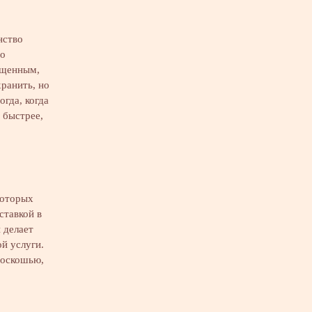
нство
но
ищенным,
ранить, но
гда, когда
 быстрее,
которых
ставкой в
 делает
й услуги.
роскошью,