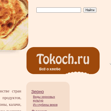
нстве стран
Зерно
Виды зерновых
 продуктов,
культур
оны, калачи,
Из глубины веков