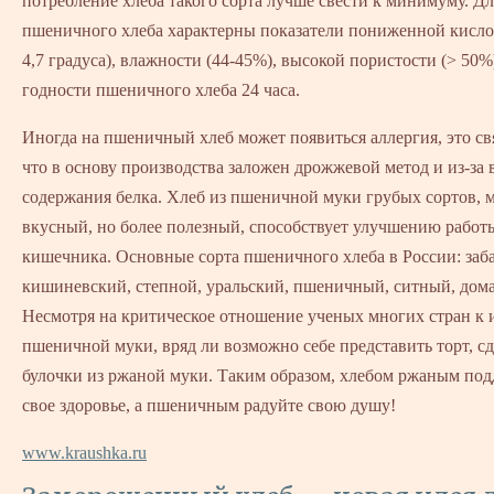
потребление хлеба такого сорта лучше свести к минимуму. Дл
пшеничного хлеба характерны показатели пониженной кислот
4,7 градуса), влажности (44-45%), высокой пористости (> 50%
годности пшеничного хлеба 24 часа.
Иногда на пшеничный хлеб может появиться аллергия, это свя
что в основу производства заложен дрожжевой метод и из-за 
содержания белка. Хлеб из пшеничной муки грубых сортов, м
вкусный, но более полезный, способствует улучшению работ
кишечника. Основные сорта пшеничного хлеба в России: заб
кишиневский, степной, уральский, пшеничный, ситный, дом
Несмотря на критическое отношение ученых многих стран к 
пшеничной муки, вряд ли возможно себе представить торт, с
булочки из ржаной муки. Таким образом, хлебом ржаным по
свое здоровье, а пшеничным радуйте свою душу!
www.kraushka.ru