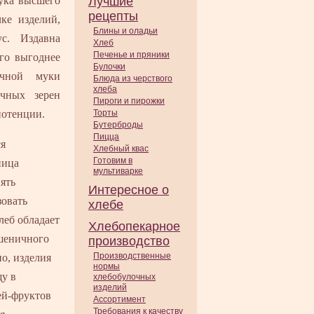
мука высшего
Лучшие
рецепты
ке изделий,
Блины и оладьи
с. Издавна
Хлеб
Печенье и пряники
го выгоднее
Булочки
ичной муки
Блюда из черствого
хлеба
чных зерен
Пироги и пирожки
потенции.
Торты
Бутерброды
Пицца
ся
Хлебный квас
Готовим в
ница
мультиварке
ять
Интересное о
зовать
хлебе
леб обладает
Хлебопекарное
пшеничного
производство
Производственные
но, изделия
нормы
у в
хлебобулочных
изделий
ей-фруктов
Ассортимент
Требования к качеству