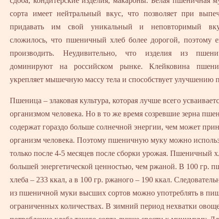
сдоба, кондитерские изделия, макароны. Белая пшеничная 
сорта имеет нейтральный вкус, что позволяет при выпеч
придавать им свой уникальный и неповторимый вку
сложилось, что пшеничный хлеб более дорогой, поэтому е
производить. Неудивительно, что изделия из пшен
доминируют на российском рынке. Клейковина пшени
укрепляет мышечную массу тела и способствует улучшению 
Пшеница – злаковая культура, которая лучше всего усваивает
организмом человека. Но в то же время созревшие зерна пше
содержат гораздо больше солнечной энергии, чем может прин
организм человека. Поэтому пшеничную муку можно исполь
только после 4-5 месяцев после сборки урожая. Пшеничный х
большей энергетической ценностью, чем ржаной. В 100 гр. 
хлеба – 233 ккал, а в 100 гр. ржаного – 190 ккал. Следователь
из пшеничной муки высших сортов можно употреблять в пищ
ограниченных количествах. В зимний период нехватки овощ