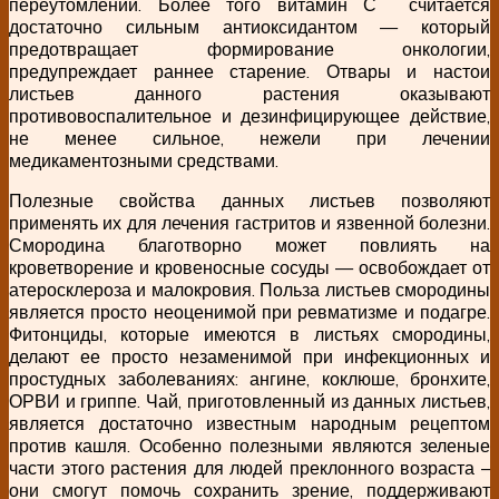
переутомлений. Более того витамин С считается
достаточно сильным антиоксидантом — который
предотвращает формирование онкологии,
предупреждает раннее старение. Отвары и настои
листьев данного растения оказывают
противовоспалительное и дезинфицирующее действие,
не менее сильное, нежели при лечении
медикаментозными средствами.
Полезные свойства данных листьев позволяют
применять их для лечения гастритов и язвенной болезни.
Смородина благотворно может повлиять на
кроветворение и кровеносные сосуды — освобождает от
атеросклероза и малокровия. Польза листьев смородины
является просто неоценимой при ревматизме и подагре.
Фитонциды, которые имеются в листьях смородины,
делают ее просто незаменимой при инфекционных и
простудных заболеваниях: ангине, коклюше, бронхите,
ОРВИ и гриппе. Чай, приготовленный из данных листьев,
является достаточно известным народным рецептом
против кашля. Особенно полезными являются зеленые
части этого растения для людей преклонного возраста –
они смогут помочь сохранить зрение, поддерживают