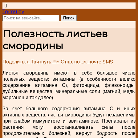
Токоч.ру
Полезность листьев
смородины
Поделиться
Твитнуть
Pin
Отпр. по эл. почте
SMS
Листья смородины имеют в себе большое число
полезных веществ: витамины (в особенности велико
содержание витамина С), фитонциды, флавоноиды,
дубильные вещества, минеральные соли (магний, медь,
марганец и так далее).
За счет большого содержания витамина С и иных
активных веществ, листья смородины будут незаменимы
при слабом иммунитете и авитаминозе. Препараты из
растения могут восстанавливать силы после
продолжительных болезней, вернут бодрость после