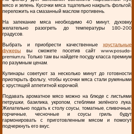
мясо и зелень. Кусочки мяса тщательно накрыть фольгой,
переложить на смазанный маслом противень.
На запекание мяса необходимо 40 минут, духовку
желательно разогреть до температуры 180-200
градусов.
Выбрать и приобрести качественные
хрустальные
фужеры
вы сможете посетив сайт www.posuda-
premium.ru. Только там вы найдете посуду класса премиум
по разумным ценам.
Кулинары советуют за несколько минут до готовности
приоткрыть фольгу, чтобы кусочки мяса стали румяными
с хрустящей аппетитной корочкой.
Подавать ароматное мясо можно на блюде с листьями
петрушки, базилика, укропом, стеблями зелёного лука.
Желательно подать к столу соусы, томатные, сливочные,
горчичные, чесночные и соусы гриль будут
гармонировать с приготовленным мясом и помогут
подчеркнуть его вкус.