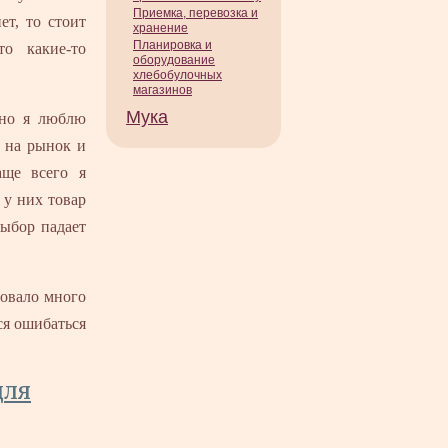
Приемка, перевозка и
ет, то стоит
хранение
Планировка и
о какие-то
оборудование
хлебобулочных
магазинов
Мука
чно я люблю
 на рынок и
аще всего я
 у них товар
выбор падает
бовало много
ся ошибаться
для