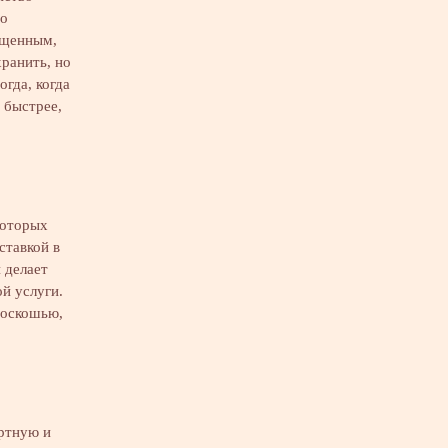
но
ищенным,
ранить, но
гда, когда
 быстрее,
которых
ставкой в
 делает
й услуги.
роскошью,
ортную и