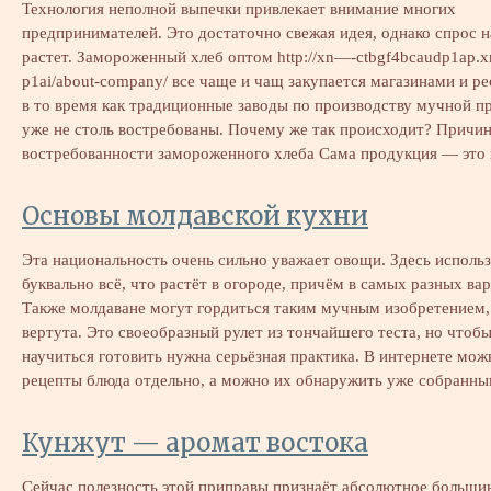
Технология неполной выпечки привлекает внимание многих
предпринимателей. Это достаточно свежая идея, однако спрос н
растет. Замороженный хлеб оптом http://xn—-ctbgf4bcaudp1ap.x
p1ai/about-company/ все чаще и чащ закупается магазинами и р
в то время как традиционные заводы по производству мучной п
уже не столь востребованы. Почему же так происходит? Причи
востребованности замороженного хлеба Сама продукция — это
Основы молдавской кухни
Эта национальность очень сильно уважает овощи. Здесь исполь
буквально всё, что растёт в огороде, причём в самых разных ва
Также молдаване могут гордиться таким мучным изобретением,
вертута. Это своеобразный рулет из тончайшего теста, но чтобы
научиться готовить нужна серьёзная практика. В интернете мож
рецепты блюда отдельно, а можно их обнаружить уже собран
Кунжут — аромат востока
Сейчас полезность этой приправы признаёт абсолютное больши