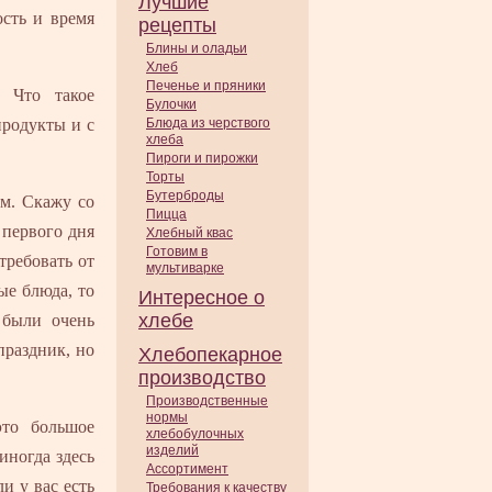
Лучшие
ость и время
рецепты
Блины и оладьи
Хлеб
Печенье и пряники
 Что такое
Булочки
продукты и с
Блюда из черствого
хлеба
Пироги и пирожки
Торты
Бутерброды
ом. Скажу со
Пицца
 первого дня
Хлебный квас
Готовим в
требовать от
мультиварке
ые блюда, то
Интересное о
хлебе
 были очень
праздник, но
Хлебопекарное
производство
Производственные
нормы
это большое
хлебобулочных
изделий
иногда здесь
Ассортимент
и у вас есть
Требования к качеству