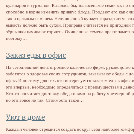
кулинаров и гурманов. Казалось бы, малюсенькое семечко, но о
способно в корне изменить привкус блюда. Продают его как оч
так и цельным семенем. Неочищенный кунжут гораздо легче сох
ёмкость должно быть сухой. Приправа считается не пригодной то
зёрнышки начинают горчить. Очищенные семена преют заметно
поэтому…
Заказ еды в офис
На сегодняшний день огромное количество фирм, руководство 
заботится о здоровье своих сотрудников, заказывают обеды с до
офис. И поэтому для тех, кто интересуется заказом еды в офис и
это впервые, необходимо определиться с преимуществами данно
Кто-то посчитает доставку обеда прямо на работу чрезмерной 
но это вовсе не так. Стоимость такой…
Уют в доме
Каждый человек стремится создать вокруг себя наиболее комф