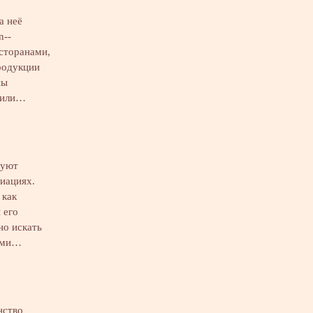
а неё
n--
есторанами,
родукции
ны
 или…
зуют
риациях.
 как
 его
но искать
ными…
нство