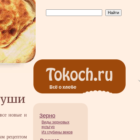
души
все новые и
Зерно
Виды зерновых
культур
Из глубины веков
ым рецептом