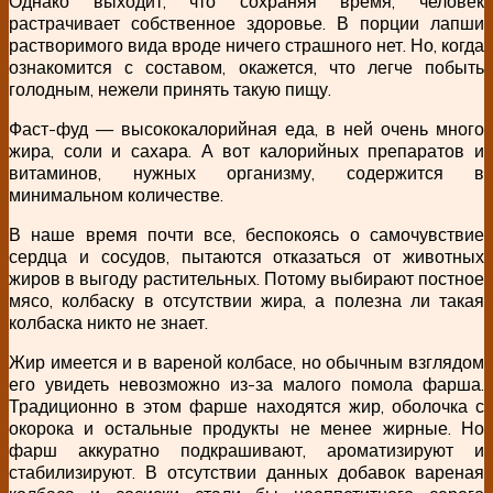
Однако выходит, что сохраняя время, человек
растрачивает собственное здоровье. В порции лапши
растворимого вида вроде ничего страшного нет. Но, когда
ознакомится с составом, окажется, что легче побыть
голодным, нежели принять такую пищу.
Фаст-фуд — высококалорийная еда, в ней очень много
жира, соли и сахара. А вот калорийных препаратов и
витаминов, нужных организму, содержится в
минимальном количестве.
В наше время почти все, беспокоясь о самочувствие
сердца и сосудов, пытаются отказаться от животных
жиров в выгоду растительных. Потому выбирают постное
мясо, колбаску в отсутствии жира, а полезна ли такая
колбаска никто не знает.
Жир имеется и в вареной колбасе, но обычным взглядом
его увидеть невозможно из-за малого помола фарша.
Традиционно в этом фарше находятся жир, оболочка с
окорока и остальные продукты не менее жирные. Но
фарш аккуратно подкрашивают, ароматизируют и
стабилизируют. В отсутствии данных добавок вареная