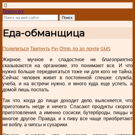
Токоч.ру
Еда-обманщица
Поделиться
Твитнуть
Pin
Отпр. по эл. почте
SMS
Жирное, мучное и сладостное не благоприятно
сказываются на организме, это понимают все. И что
нужно больше передвигаться тоже ни для кого не тайна.
Сейчас человек живет в постоянной спешке: служба,
учеба, и на встречи нужно, и много куда еще успеть, а
домой лишь поспать.
Так что, когда до пищи доходит дело, выясняется, что
приготовить негде и нечего. Спасают продукты скорого
приготовления, а именно сосиски, бутерброды, пиццы и
многое другое. Правда, и к пиву все чаще приобретают
не воблу, а чипсы и сухарики.