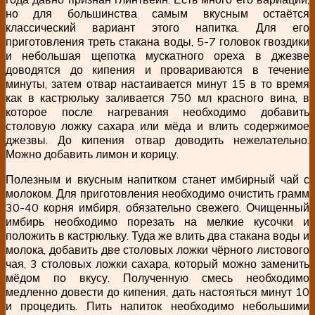
но для большинства самым вкусным остаётся
классический вариант этого напитка. Для его
приготовления треть стакана воды, 5-7 головок гвоздики
и небольшая щепотка мускатного ореха в джезве
доводятся до кипения и провариваются в течение
минуты, затем отвар настаивается минут 15 в то время
как в кастрюльку заливается 750 мл красного вина, в
которое после нагревания необходимо добавить
столовую ложку сахара или мёда и влить содержимое
джезвы. До кипения отвар доводить нежелательно.
Можно добавить лимон и корицу.
Полезным и вкусным напитком станет имбирный чай с
молоком. Для приготовления необходимо очистить грамм
30-40 корня имбиря, обязательно свежего. Очищенный
имбирь необходимо порезать на мелкие кусочки и
положить в кастрюльку. Туда же влить два стакана воды и
молока, добавить две столовых ложки чёрного листового
чая, 3 столовых ложки сахара, который можно заменить
мёдом по вкусу. Полученную смесь необходимо
медленно довести до кипения, дать настояться минут 10
и процедить. Пить напиток необходимо небольшими