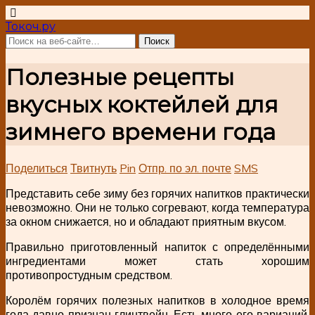
Токоч.ру
Полезные рецепты
вкусных коктейлей для
зимнего времени года
Поделиться
Твитнуть
Pin
Отпр. по эл. почте
SMS
Представить себе зиму без горячих напитков практически
невозможно. Они не только согревают, когда температура
за окном снижается, но и обладают приятным вкусом.
Правильно приготовленный напиток с определёнными
ингредиентами может стать хорошим
противопростудным средством.
Королём горячих полезных напитков в холодное время
года давно признан глинтвейн. Есть много его вариаций,