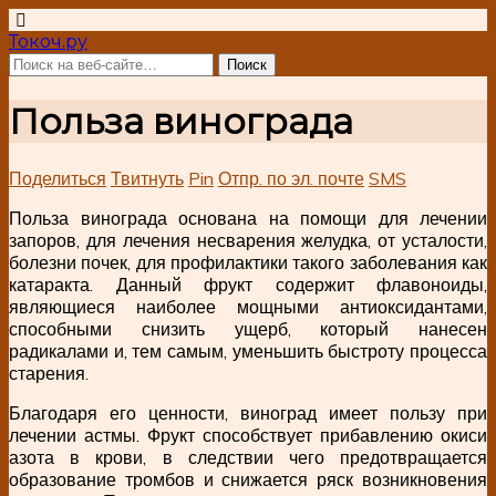
Токоч.ру
Польза винограда
Поделиться
Твитнуть
Pin
Отпр. по эл. почте
SMS
Польза винограда основана на помощи для лечении
запоров, для лечения несварения желудка, от усталости,
болезни почек, для профилактики такого заболевания как
катаракта. Данный фрукт содержит флавоноиды,
являющиеся наиболее мощными антиоксидантами,
способными снизить ущерб, который нанесен
радикалами и, тем самым, уменьшить быстроту процесса
старения.
Благодаря его ценности, виноград имеет пользу при
лечении астмы. Фрукт способствует прибавлению окиси
азота в крови, в следствии чего предотвращается
образование тромбов и снижается ряск возникновения