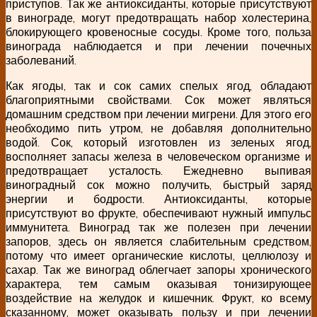
приступов. Так же антиоксиданты, которые присутствуют
в винограде, могут предотвращать набор холестерина,
блокирующего кровеносные сосуды. Кроме того, польза
винограда наблюдается и при лечении почечных
заболеваний.
Как ягоды, так и сок самих спелых ягод, обладают
благоприятными свойствами. Сок может являться
домашним средством при лечении мигрени. Для этого его
необходимо пить утром, не добавляя дополнительно
водой. Сок, который изготовлен из зеленых ягод,
восполняет запасы железа в человеческом организме и
предотвращает усталость. Ежедневно выпивая
виноградный сок можно получить, быстрый заряд
энергии и бодрости. Антиоксиданты, которые
присутствуют во фрукте, обеспечивают нужный импульс
иммунитета. Виноград так же полезен при лечении
запоров, здесь он является слабительным средством,
потому что имеет органические кислоты, целлюлозу и
сахар. Так же виноград облегчает запоры хронического
характера, тем самым оказывая тонизирующее
воздействие на желудок и кишечник. Фрукт, ко всему
сказанному, может оказывать пользу и при лечении