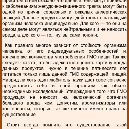
шрифтом. В ней сказано, что данные гены могут привести
к заболеваниям желудочно-кишечного тракта, могут быть
одной из причин серьезных и тяжелых аллергических
реакций. Данные продукты могут действовать на каждый
организм человека индивидуально. Для кого — то они на
самом деле могут являться нейтральными и не наносить
вреда, а, для кого — то… ну, вы сами поняли.
Как правило многое зависит от стойкости организма
человека, от его индивидуальных особенностей и,
конечно же, количества употребления ГМО пищи. Так же
следует сказать, чтобы адекватно оценить картину вреда
данных продуктов, нужно в течение пятидесяти лет
питаться только лишь данной ГМО содержащей пищей.
Навряд ли хоть один любитель науки даст свое согласие
предоставить себя и свой организм как объект
необходимых исследований. Утверждения того, что ГМО
продукция не наносит на человеческий организм
большого вреда, чем, допустим, ароматизаторы или
консерванты, которые так же широко имеют права на
существование.
Стоит всегда помнить, что существование такой