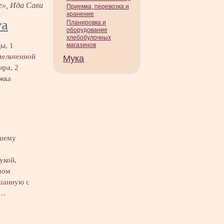
е», Ида Сави
Приемка, перевозка и
хранение
та
Планировка и
оборудование
хлебобулочных
цы, 1
магазинов
мельченной
Мука
ира, 2
ожка
вшему
укой,
шом
шанную с
ь…