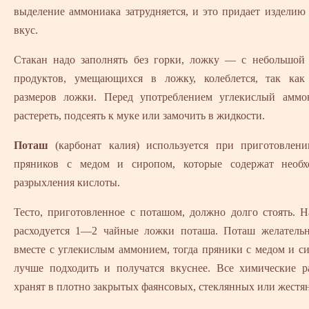
выделение аммониака затрудняется, и это придает издели
вкус.
Стакан надо заполнять без горки, ложку — с небольшой 
продуктов, умещающихся в ложку, колеблется, так как
размеров ложки. Перед употреблением углекислый аммо
растереть, подсеять к муке или замочить в жидкости.
Поташ
(карбонат калия) используется при приготовлени
пряников с медом и сиропом, которые содержат необ
разрыхления кислоты.
Тесто, приготовленное с поташом, должно долго стоять. 
расходуется 1—2 чайные ложки поташа. Поташ желательн
вместе с углекислым аммонием, тогда пряники с медом и с
лучше подходить и получатся вкуснее. Все химические р
хранят в плотно закрытых фаянсовых, стеклянных или жестя