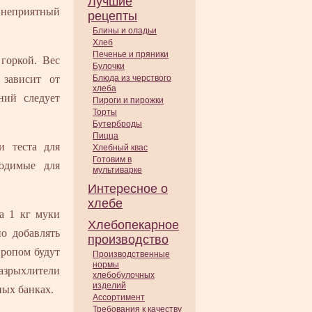
Лучшие
ю неприятный
рецепты
Блины и оладьи
Хлеб
Печенье и пряники
горкой. Вес
Булочки
 зависит от
Блюда из черствого
хлеба
ний следует
Пироги и пирожки
Торты
Бутерброды
Пицца
и теста для
Хлебный квас
Готовим в
ходимые для
мультиварке
Интересное о
хлебе
На 1 кг муки
Хлебопекарное
о добавлять
производство
иропом будут
Производственные
нормы
азрыхлители
хлебобулочных
изделий
ных банках.
Ассортимент
Требования к качеству