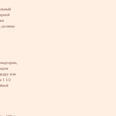
нильный
харной
лки
к должны
 маргарин,
видом
цедру или
а 1 1/2
айной