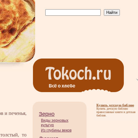
Купить детскую библию
Купить детскую библию
православные книги и детская
в и печенья,
Зерно
библия.
Виды зерновых
культур
Из глубины веков
толстый, то