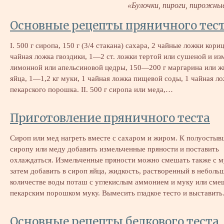
«Булочки, пироги, пирожны
Основные рецепты пряничного тес
I. 500 г сиропа, 150 г (3/4 стакана) сахара, 2 чайные ложки кори
чайная ложка гвоздики, 1—2 ст. ложки тертой или сушеной и из
лимонной или апельсиновой цедры, 150—200 г маргарина или ж
яйца, 1—1,2 кг муки, 1 чайная ложка пищевой соды, 1 чайная л
пекарского порошка. II. 500 г сиропа или меда,…
Приготовление пряничного теста
Сироп или мед нагреть вместе с сахаром и жиром. К полуосты
сиропу или меду добавить измельченные пряности и поставить
охлаждаться. Измельченные пряности можно смешать также с м
затем добавить в сироп яйца, жидкость, растворенный в неболь
количестве воды поташ с углекислым аммонием и муку или сме
пекарским порошком муку. Вымесить гладкое тесто и выставит
Основные рецепты белкового теста